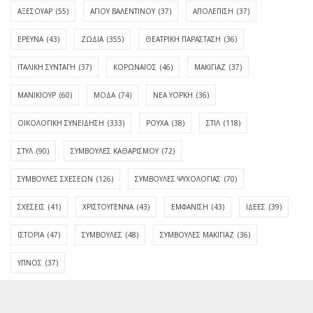
ΑΞΕΣΟΥΑΡ
(55)
ΑΓΊΟΥ ΒΑΛΕΝΤΊΝΟΥ
(37)
ΑΠΟΛΈΠΙΣΗ
(37)
ΕΡΕΥΝΑ
(43)
ΖΩΔΙΑ
(355)
ΘΕΑΤΡΙΚΗ ΠΑΡΑΣΤΑΣΗ
(36)
ΙΤΑΛΙΚΗ ΣΥΝΤΑΓΗ
(37)
ΚΟΡΩΝΑΪΟΣ
(46)
ΜΑΚΙΓΙΑΖ
(37)
ΜΑΝΙΚΙΟΥΡ
(60)
ΜΟΔΑ
(74)
ΝΕΑ ΥΟΡΚΗ
(36)
ΟΙΚΟΛΟΓΙΚΗ ΣΥΝΕΙΔΗΣΗ
(333)
ΡΟΥΧΑ
(38)
ΣΤΙΛ
(118)
ΣΤΥΛ
(90)
ΣΥΜΒΟΥΛΕΣ ΚΑΘΑΡΙΣΜΟΥ
(72)
ΣΥΜΒΟΥΛΕΣ ΣΧΕΣΕΩΝ
(126)
ΣΥΜΒΟΥΛΕΣ ΨΥΧΟΛΟΓΙΑΣ
(70)
ΣΧΕΣΕΙΣ
(41)
ΧΡΙΣΤΟΥΓΕΝΝΑ
(43)
ΕΜΦΆΝΙΣΗ
(43)
ΙΔΈΕΣ
(39)
ΙΣΤΟΡΊΑ
(47)
ΣΥΜΒΟΥΛΈΣ
(48)
ΣΥΜΒΟΥΛΈΣ ΜΑΚΙΓΙΆΖ
(36)
ΎΠΝΟΣ
(37)