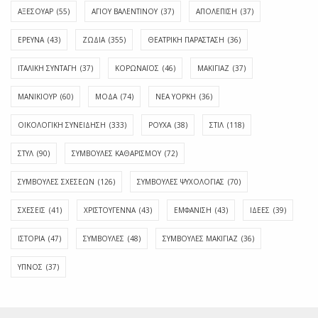
ΑΞΕΣΟΥΑΡ
(55)
ΑΓΊΟΥ ΒΑΛΕΝΤΊΝΟΥ
(37)
ΑΠΟΛΈΠΙΣΗ
(37)
ΕΡΕΥΝΑ
(43)
ΖΩΔΙΑ
(355)
ΘΕΑΤΡΙΚΗ ΠΑΡΑΣΤΑΣΗ
(36)
ΙΤΑΛΙΚΗ ΣΥΝΤΑΓΗ
(37)
ΚΟΡΩΝΑΪΟΣ
(46)
ΜΑΚΙΓΙΑΖ
(37)
ΜΑΝΙΚΙΟΥΡ
(60)
ΜΟΔΑ
(74)
ΝΕΑ ΥΟΡΚΗ
(36)
ΟΙΚΟΛΟΓΙΚΗ ΣΥΝΕΙΔΗΣΗ
(333)
ΡΟΥΧΑ
(38)
ΣΤΙΛ
(118)
ΣΤΥΛ
(90)
ΣΥΜΒΟΥΛΕΣ ΚΑΘΑΡΙΣΜΟΥ
(72)
ΣΥΜΒΟΥΛΕΣ ΣΧΕΣΕΩΝ
(126)
ΣΥΜΒΟΥΛΕΣ ΨΥΧΟΛΟΓΙΑΣ
(70)
ΣΧΕΣΕΙΣ
(41)
ΧΡΙΣΤΟΥΓΕΝΝΑ
(43)
ΕΜΦΆΝΙΣΗ
(43)
ΙΔΈΕΣ
(39)
ΙΣΤΟΡΊΑ
(47)
ΣΥΜΒΟΥΛΈΣ
(48)
ΣΥΜΒΟΥΛΈΣ ΜΑΚΙΓΙΆΖ
(36)
ΎΠΝΟΣ
(37)