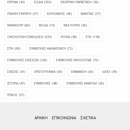
ΕΡΕΥΝΑ
(43)
ΖΩΔΙΑ
(355)
ΘΕΑΤΡΙΚΗ ΠΑΡΑΣΤΑΣΗ
(36)
ΙΤΑΛΙΚΗ ΣΥΝΤΑΓΗ
(37)
ΚΟΡΩΝΑΪΟΣ
(46)
ΜΑΚΙΓΙΑΖ
(37)
ΜΑΝΙΚΙΟΥΡ
(60)
ΜΟΔΑ
(74)
ΝΕΑ ΥΟΡΚΗ
(36)
ΟΙΚΟΛΟΓΙΚΗ ΣΥΝΕΙΔΗΣΗ
(333)
ΡΟΥΧΑ
(38)
ΣΤΙΛ
(118)
ΣΤΥΛ
(90)
ΣΥΜΒΟΥΛΕΣ ΚΑΘΑΡΙΣΜΟΥ
(72)
ΣΥΜΒΟΥΛΕΣ ΣΧΕΣΕΩΝ
(126)
ΣΥΜΒΟΥΛΕΣ ΨΥΧΟΛΟΓΙΑΣ
(70)
ΣΧΕΣΕΙΣ
(41)
ΧΡΙΣΤΟΥΓΕΝΝΑ
(43)
ΕΜΦΆΝΙΣΗ
(43)
ΙΔΈΕΣ
(39)
ΙΣΤΟΡΊΑ
(47)
ΣΥΜΒΟΥΛΈΣ
(48)
ΣΥΜΒΟΥΛΈΣ ΜΑΚΙΓΙΆΖ
(36)
ΎΠΝΟΣ
(37)
ΑΡΧΙΚΗ
ΕΠΙΚΟΙΝΩΝΊΑ
ΣΧΕΤΙΚΆ