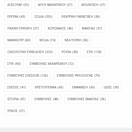
ΑΞΕΣΟΥΑΡ
(55)
ΑΓΊΟΥ ΒΑΛΕΝΤΊΝΟΥ
(37)
ΑΠΟΛΈΠΙΣΗ
(37)
ΕΡΕΥΝΑ
(43)
ΖΩΔΙΑ
(355)
ΘΕΑΤΡΙΚΗ ΠΑΡΑΣΤΑΣΗ
(36)
ΙΤΑΛΙΚΗ ΣΥΝΤΑΓΗ
(37)
ΚΟΡΩΝΑΪΟΣ
(46)
ΜΑΚΙΓΙΑΖ
(37)
ΜΑΝΙΚΙΟΥΡ
(60)
ΜΟΔΑ
(74)
ΝΕΑ ΥΟΡΚΗ
(36)
ΟΙΚΟΛΟΓΙΚΗ ΣΥΝΕΙΔΗΣΗ
(333)
ΡΟΥΧΑ
(38)
ΣΤΙΛ
(118)
ΣΤΥΛ
(90)
ΣΥΜΒΟΥΛΕΣ ΚΑΘΑΡΙΣΜΟΥ
(72)
ΣΥΜΒΟΥΛΕΣ ΣΧΕΣΕΩΝ
(126)
ΣΥΜΒΟΥΛΕΣ ΨΥΧΟΛΟΓΙΑΣ
(70)
ΣΧΕΣΕΙΣ
(41)
ΧΡΙΣΤΟΥΓΕΝΝΑ
(43)
ΕΜΦΆΝΙΣΗ
(43)
ΙΔΈΕΣ
(39)
ΙΣΤΟΡΊΑ
(47)
ΣΥΜΒΟΥΛΈΣ
(48)
ΣΥΜΒΟΥΛΈΣ ΜΑΚΙΓΙΆΖ
(36)
ΎΠΝΟΣ
(37)