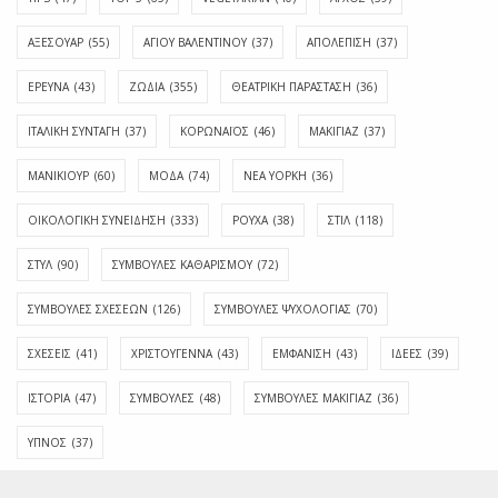
ΑΞΕΣΟΥΑΡ
(55)
ΑΓΊΟΥ ΒΑΛΕΝΤΊΝΟΥ
(37)
ΑΠΟΛΈΠΙΣΗ
(37)
ΕΡΕΥΝΑ
(43)
ΖΩΔΙΑ
(355)
ΘΕΑΤΡΙΚΗ ΠΑΡΑΣΤΑΣΗ
(36)
ΙΤΑΛΙΚΗ ΣΥΝΤΑΓΗ
(37)
ΚΟΡΩΝΑΪΟΣ
(46)
ΜΑΚΙΓΙΑΖ
(37)
ΜΑΝΙΚΙΟΥΡ
(60)
ΜΟΔΑ
(74)
ΝΕΑ ΥΟΡΚΗ
(36)
ΟΙΚΟΛΟΓΙΚΗ ΣΥΝΕΙΔΗΣΗ
(333)
ΡΟΥΧΑ
(38)
ΣΤΙΛ
(118)
ΣΤΥΛ
(90)
ΣΥΜΒΟΥΛΕΣ ΚΑΘΑΡΙΣΜΟΥ
(72)
ΣΥΜΒΟΥΛΕΣ ΣΧΕΣΕΩΝ
(126)
ΣΥΜΒΟΥΛΕΣ ΨΥΧΟΛΟΓΙΑΣ
(70)
ΣΧΕΣΕΙΣ
(41)
ΧΡΙΣΤΟΥΓΕΝΝΑ
(43)
ΕΜΦΆΝΙΣΗ
(43)
ΙΔΈΕΣ
(39)
ΙΣΤΟΡΊΑ
(47)
ΣΥΜΒΟΥΛΈΣ
(48)
ΣΥΜΒΟΥΛΈΣ ΜΑΚΙΓΙΆΖ
(36)
ΎΠΝΟΣ
(37)