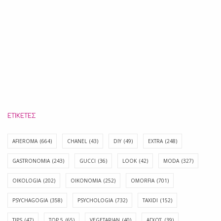
ΕΤΙΚΈΤΕΣ
AFIEROMA
(664)
CHANEL
(43)
DIY
(49)
EXTRA
(248)
GASTRONOMIA
(243)
GUCCI
(36)
LOOK
(42)
MODA
(327)
OIKOLOGIA
(202)
OIKONOMIA
(252)
OMORFIA
(701)
PSYCHAGOGIA
(358)
PSYCHOLOGIA
(732)
TAXIDI
(152)
TIPS
(47)
TOP 5
(65)
VEGETARIAN
(40)
ΑΓΧΟΣ
(39)