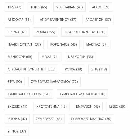
TIPS
(47)
TOP 5
(65)
VEGETARIAN
(40)
ΑΓΧΟΣ
(39)
ΑΞΕΣΟΥΑΡ
(55)
ΑΓΊΟΥ ΒΑΛΕΝΤΊΝΟΥ
(37)
ΑΠΟΛΈΠΙΣΗ
(37)
ΕΡΕΥΝΑ
(43)
ΖΩΔΙΑ
(355)
ΘΕΑΤΡΙΚΗ ΠΑΡΑΣΤΑΣΗ
(36)
ΙΤΑΛΙΚΗ ΣΥΝΤΑΓΗ
(37)
ΚΟΡΩΝΑΪΟΣ
(46)
ΜΑΚΙΓΙΑΖ
(37)
ΜΑΝΙΚΙΟΥΡ
(60)
ΜΟΔΑ
(74)
ΝΕΑ ΥΟΡΚΗ
(36)
ΟΙΚΟΛΟΓΙΚΗ ΣΥΝΕΙΔΗΣΗ
(333)
ΡΟΥΧΑ
(38)
ΣΤΙΛ
(118)
ΣΤΥΛ
(90)
ΣΥΜΒΟΥΛΕΣ ΚΑΘΑΡΙΣΜΟΥ
(72)
ΣΥΜΒΟΥΛΕΣ ΣΧΕΣΕΩΝ
(126)
ΣΥΜΒΟΥΛΕΣ ΨΥΧΟΛΟΓΙΑΣ
(70)
ΣΧΕΣΕΙΣ
(41)
ΧΡΙΣΤΟΥΓΕΝΝΑ
(43)
ΕΜΦΆΝΙΣΗ
(43)
ΙΔΈΕΣ
(39)
ΙΣΤΟΡΊΑ
(47)
ΣΥΜΒΟΥΛΈΣ
(48)
ΣΥΜΒΟΥΛΈΣ ΜΑΚΙΓΙΆΖ
(36)
ΎΠΝΟΣ
(37)