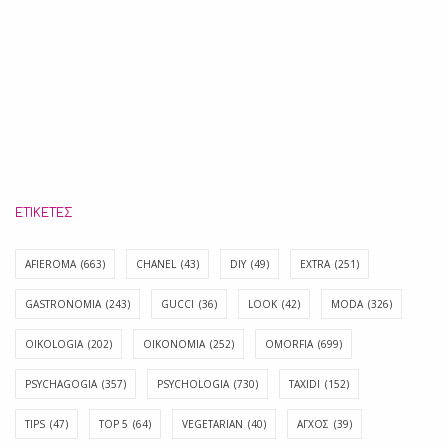
ΕΤΙΚΈΤΕΣ
AFIEROMA
(663)
CHANEL
(43)
DIY
(49)
EXTRA
(251)
GASTRONOMIA
(243)
GUCCI
(36)
LOOK
(42)
MODA
(326)
OIKOLOGIA
(202)
OIKONOMIA
(252)
OMORFIA
(699)
PSYCHAGOGIA
(357)
PSYCHOLOGIA
(730)
TAXIDI
(152)
TIPS
(47)
TOP 5
(64)
VEGETARIAN
(40)
ΑΓΧΟΣ
(39)