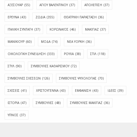
ΑΞΕΣΟΥΑΡ
(55)
ΑΓΊΟΥ ΒΑΛΕΝΤΊΝΟΥ
(37)
ΑΠΟΛΈΠΙΣΗ
(37)
ΕΡΕΥΝΑ
(43)
ΖΩΔΙΑ
(355)
ΘΕΑΤΡΙΚΗ ΠΑΡΑΣΤΑΣΗ
(36)
ΙΤΑΛΙΚΗ ΣΥΝΤΑΓΗ
(37)
ΚΟΡΩΝΑΪΟΣ
(46)
ΜΑΚΙΓΙΑΖ
(37)
ΜΑΝΙΚΙΟΥΡ
(60)
ΜΟΔΑ
(74)
ΝΕΑ ΥΟΡΚΗ
(36)
ΟΙΚΟΛΟΓΙΚΗ ΣΥΝΕΙΔΗΣΗ
(333)
ΡΟΥΧΑ
(38)
ΣΤΙΛ
(118)
ΣΤΥΛ
(90)
ΣΥΜΒΟΥΛΕΣ ΚΑΘΑΡΙΣΜΟΥ
(72)
ΣΥΜΒΟΥΛΕΣ ΣΧΕΣΕΩΝ
(126)
ΣΥΜΒΟΥΛΕΣ ΨΥΧΟΛΟΓΙΑΣ
(70)
ΣΧΕΣΕΙΣ
(41)
ΧΡΙΣΤΟΥΓΕΝΝΑ
(43)
ΕΜΦΆΝΙΣΗ
(43)
ΙΔΈΕΣ
(39)
ΙΣΤΟΡΊΑ
(47)
ΣΥΜΒΟΥΛΈΣ
(48)
ΣΥΜΒΟΥΛΈΣ ΜΑΚΙΓΙΆΖ
(36)
ΎΠΝΟΣ
(37)