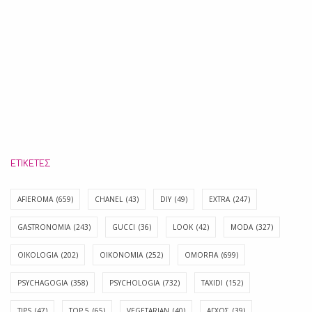
ΕΤΙΚΈΤΕΣ
AFIEROMA
(659)
CHANEL
(43)
DIY
(49)
EXTRA
(247)
GASTRONOMIA
(243)
GUCCI
(36)
LOOK
(42)
MODA
(327)
OIKOLOGIA
(202)
OIKONOMIA
(252)
OMORFIA
(699)
PSYCHAGOGIA
(358)
PSYCHOLOGIA
(732)
TAXIDI
(152)
TIPS
(47)
TOP 5
(65)
VEGETARIAN
(40)
ΑΓΧΟΣ
(39)