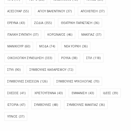
ΑΞΕΣΟΥΑΡ
(55)
ΑΓΊΟΥ ΒΑΛΕΝΤΊΝΟΥ
(37)
ΑΠΟΛΈΠΙΣΗ
(37)
ΕΡΕΥΝΑ
(43)
ΖΩΔΙΑ
(355)
ΘΕΑΤΡΙΚΗ ΠΑΡΑΣΤΑΣΗ
(36)
ΙΤΑΛΙΚΗ ΣΥΝΤΑΓΗ
(37)
ΚΟΡΩΝΑΪΟΣ
(46)
ΜΑΚΙΓΙΑΖ
(37)
ΜΑΝΙΚΙΟΥΡ
(60)
ΜΟΔΑ
(74)
ΝΕΑ ΥΟΡΚΗ
(36)
ΟΙΚΟΛΟΓΙΚΗ ΣΥΝΕΙΔΗΣΗ
(333)
ΡΟΥΧΑ
(38)
ΣΤΙΛ
(118)
ΣΤΥΛ
(90)
ΣΥΜΒΟΥΛΕΣ ΚΑΘΑΡΙΣΜΟΥ
(72)
ΣΥΜΒΟΥΛΕΣ ΣΧΕΣΕΩΝ
(126)
ΣΥΜΒΟΥΛΕΣ ΨΥΧΟΛΟΓΙΑΣ
(70)
ΣΧΕΣΕΙΣ
(41)
ΧΡΙΣΤΟΥΓΕΝΝΑ
(43)
ΕΜΦΆΝΙΣΗ
(43)
ΙΔΈΕΣ
(39)
ΙΣΤΟΡΊΑ
(47)
ΣΥΜΒΟΥΛΈΣ
(48)
ΣΥΜΒΟΥΛΈΣ ΜΑΚΙΓΙΆΖ
(36)
ΎΠΝΟΣ
(37)