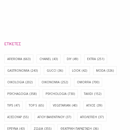
ΕΤΙΚΈΤΕΣ
AFIEROMA
(663)
CHANEL
(43)
DIY
(49)
EXTRA
(251)
GASTRONOMIA
(243)
GUCCI
(36)
LOOK
(42)
MODA
(326)
OIKOLOGIA
(202)
OIKONOMIA
(252)
OMORFIA
(700)
PSYCHAGOGIA
(358)
PSYCHOLOGIA
(730)
TAXIDI
(152)
TIPS
(47)
TOP 5
(65)
VEGETARIAN
(40)
ΑΓΧΟΣ
(39)
ΑΞΕΣΟΥΑΡ
(55)
ΑΓΊΟΥ ΒΑΛΕΝΤΊΝΟΥ
(37)
ΑΠΟΛΈΠΙΣΗ
(37)
ΕΡΕΥΝΑ
(43)
ΖΩΔΙΑ
(355)
ΘΕΑΤΡΙΚΗ ΠΑΡΑΣΤΑΣΗ
(36)