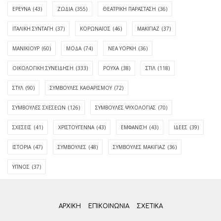
ΕΡΕΥΝΑ
(43)
ΖΩΔΙΑ
(355)
ΘΕΑΤΡΙΚΗ ΠΑΡΑΣΤΑΣΗ
(36)
ΙΤΑΛΙΚΗ ΣΥΝΤΑΓΗ
(37)
ΚΟΡΩΝΑΪΟΣ
(46)
ΜΑΚΙΓΙΑΖ
(37)
ΜΑΝΙΚΙΟΥΡ
(60)
ΜΟΔΑ
(74)
ΝΕΑ ΥΟΡΚΗ
(36)
ΟΙΚΟΛΟΓΙΚΗ ΣΥΝΕΙΔΗΣΗ
(333)
ΡΟΥΧΑ
(38)
ΣΤΙΛ
(118)
ΣΤΥΛ
(90)
ΣΥΜΒΟΥΛΕΣ ΚΑΘΑΡΙΣΜΟΥ
(72)
ΣΥΜΒΟΥΛΕΣ ΣΧΕΣΕΩΝ
(126)
ΣΥΜΒΟΥΛΕΣ ΨΥΧΟΛΟΓΙΑΣ
(70)
ΣΧΕΣΕΙΣ
(41)
ΧΡΙΣΤΟΥΓΕΝΝΑ
(43)
ΕΜΦΆΝΙΣΗ
(43)
ΙΔΈΕΣ
(39)
ΙΣΤΟΡΊΑ
(47)
ΣΥΜΒΟΥΛΈΣ
(48)
ΣΥΜΒΟΥΛΈΣ ΜΑΚΙΓΙΆΖ
(36)
ΎΠΝΟΣ
(37)
ΑΡΧΙΚΗ
ΕΠΙΚΟΙΝΩΝΊΑ
ΣΧΕΤΙΚΆ