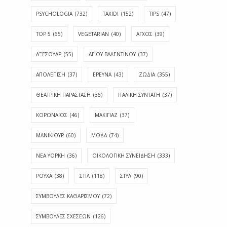
PSYCHOLOGIA
(732)
TAXIDI
(152)
TIPS
(47)
TOP 5
(65)
VEGETARIAN
(40)
ΑΓΧΟΣ
(39)
ΑΞΕΣΟΥΑΡ
(55)
ΑΓΊΟΥ ΒΑΛΕΝΤΊΝΟΥ
(37)
ΑΠΟΛΈΠΙΣΗ
(37)
ΕΡΕΥΝΑ
(43)
ΖΩΔΙΑ
(355)
ΘΕΑΤΡΙΚΗ ΠΑΡΑΣΤΑΣΗ
(36)
ΙΤΑΛΙΚΗ ΣΥΝΤΑΓΗ
(37)
ΚΟΡΩΝΑΪΟΣ
(46)
ΜΑΚΙΓΙΑΖ
(37)
ΜΑΝΙΚΙΟΥΡ
(60)
ΜΟΔΑ
(74)
ΝΕΑ ΥΟΡΚΗ
(36)
ΟΙΚΟΛΟΓΙΚΗ ΣΥΝΕΙΔΗΣΗ
(333)
ΡΟΥΧΑ
(38)
ΣΤΙΛ
(118)
ΣΤΥΛ
(90)
ΣΥΜΒΟΥΛΕΣ ΚΑΘΑΡΙΣΜΟΥ
(72)
ΣΥΜΒΟΥΛΕΣ ΣΧΕΣΕΩΝ
(126)