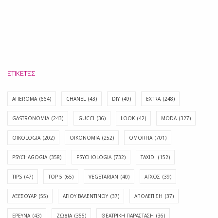
ΕΤΙΚΈΤΕΣ
AFIEROMA
(664)
CHANEL
(43)
DIY
(49)
EXTRA
(248)
GASTRONOMIA
(243)
GUCCI
(36)
LOOK
(42)
MODA
(327)
OIKOLOGIA
(202)
OIKONOMIA
(252)
OMORFIA
(701)
PSYCHAGOGIA
(358)
PSYCHOLOGIA
(732)
TAXIDI
(152)
TIPS
(47)
TOP 5
(65)
VEGETARIAN
(40)
ΑΓΧΟΣ
(39)
ΑΞΕΣΟΥΑΡ
(55)
ΑΓΊΟΥ ΒΑΛΕΝΤΊΝΟΥ
(37)
ΑΠΟΛΈΠΙΣΗ
(37)
ΕΡΕΥΝΑ
(43)
ΖΩΔΙΑ
(355)
ΘΕΑΤΡΙΚΗ ΠΑΡΑΣΤΑΣΗ
(36)