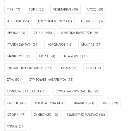
TIPS
(47)
TOP 5
(65)
VEGETARIAN
(40)
ΑΓΧΟΣ
(39)
ΑΞΕΣΟΥΑΡ
(55)
ΑΓΊΟΥ ΒΑΛΕΝΤΊΝΟΥ
(37)
ΑΠΟΛΈΠΙΣΗ
(37)
ΕΡΕΥΝΑ
(43)
ΖΩΔΙΑ
(355)
ΘΕΑΤΡΙΚΗ ΠΑΡΑΣΤΑΣΗ
(36)
ΙΤΑΛΙΚΗ ΣΥΝΤΑΓΗ
(37)
ΚΟΡΩΝΑΪΟΣ
(46)
ΜΑΚΙΓΙΑΖ
(37)
ΜΑΝΙΚΙΟΥΡ
(60)
ΜΟΔΑ
(74)
ΝΕΑ ΥΟΡΚΗ
(36)
ΟΙΚΟΛΟΓΙΚΗ ΣΥΝΕΙΔΗΣΗ
(333)
ΡΟΥΧΑ
(38)
ΣΤΙΛ
(118)
ΣΤΥΛ
(90)
ΣΥΜΒΟΥΛΕΣ ΚΑΘΑΡΙΣΜΟΥ
(72)
ΣΥΜΒΟΥΛΕΣ ΣΧΕΣΕΩΝ
(126)
ΣΥΜΒΟΥΛΕΣ ΨΥΧΟΛΟΓΙΑΣ
(70)
ΣΧΕΣΕΙΣ
(41)
ΧΡΙΣΤΟΥΓΕΝΝΑ
(43)
ΕΜΦΆΝΙΣΗ
(43)
ΙΔΈΕΣ
(39)
ΙΣΤΟΡΊΑ
(47)
ΣΥΜΒΟΥΛΈΣ
(48)
ΣΥΜΒΟΥΛΈΣ ΜΑΚΙΓΙΆΖ
(36)
ΎΠΝΟΣ
(37)