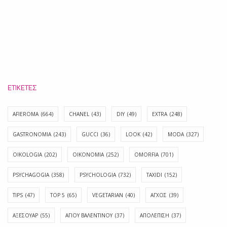
ΕΤΙΚΈΤΕΣ
AFIEROMA
(664)
CHANEL
(43)
DIY
(49)
EXTRA
(248)
GASTRONOMIA
(243)
GUCCI
(36)
LOOK
(42)
MODA
(327)
OIKOLOGIA
(202)
OIKONOMIA
(252)
OMORFIA
(701)
PSYCHAGOGIA
(358)
PSYCHOLOGIA
(732)
TAXIDI
(152)
TIPS
(47)
TOP 5
(65)
VEGETARIAN
(40)
ΑΓΧΟΣ
(39)
ΑΞΕΣΟΥΑΡ
(55)
ΑΓΊΟΥ ΒΑΛΕΝΤΊΝΟΥ
(37)
ΑΠΟΛΈΠΙΣΗ
(37)