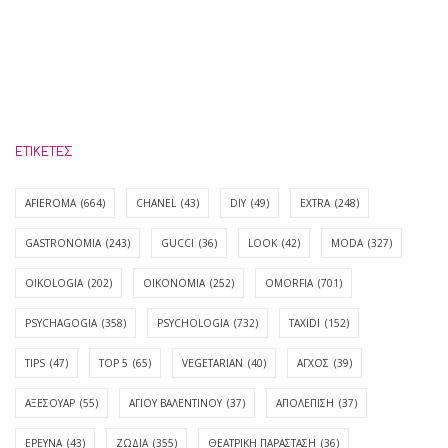
ΕΤΙΚΈΤΕΣ
AFIEROMA
(664)
CHANEL
(43)
DIY
(49)
EXTRA
(248)
GASTRONOMIA
(243)
GUCCI
(36)
LOOK
(42)
MODA
(327)
OIKOLOGIA
(202)
OIKONOMIA
(252)
OMORFIA
(701)
PSYCHAGOGIA
(358)
PSYCHOLOGIA
(732)
TAXIDI
(152)
TIPS
(47)
TOP 5
(65)
VEGETARIAN
(40)
ΑΓΧΟΣ
(39)
ΑΞΕΣΟΥΑΡ
(55)
ΑΓΊΟΥ ΒΑΛΕΝΤΊΝΟΥ
(37)
ΑΠΟΛΈΠΙΣΗ
(37)
ΕΡΕΥΝΑ
(43)
ΖΩΔΙΑ
(355)
ΘΕΑΤΡΙΚΗ ΠΑΡΑΣΤΑΣΗ
(36)