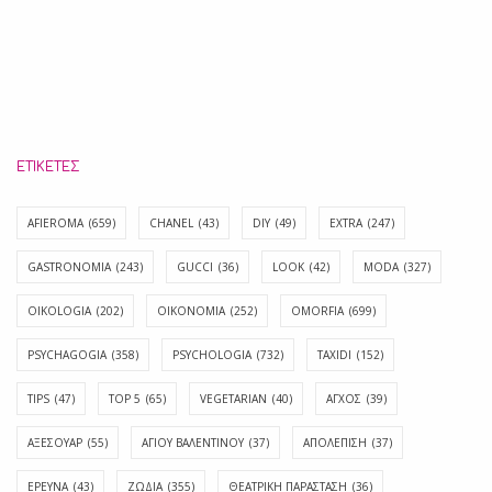
ΕΤΙΚΈΤΕΣ
AFIEROMA
(659)
CHANEL
(43)
DIY
(49)
EXTRA
(247)
GASTRONOMIA
(243)
GUCCI
(36)
LOOK
(42)
MODA
(327)
OIKOLOGIA
(202)
OIKONOMIA
(252)
OMORFIA
(699)
PSYCHAGOGIA
(358)
PSYCHOLOGIA
(732)
TAXIDI
(152)
TIPS
(47)
TOP 5
(65)
VEGETARIAN
(40)
ΑΓΧΟΣ
(39)
ΑΞΕΣΟΥΑΡ
(55)
ΑΓΊΟΥ ΒΑΛΕΝΤΊΝΟΥ
(37)
ΑΠΟΛΈΠΙΣΗ
(37)
ΕΡΕΥΝΑ
(43)
ΖΩΔΙΑ
(355)
ΘΕΑΤΡΙΚΗ ΠΑΡΑΣΤΑΣΗ
(36)