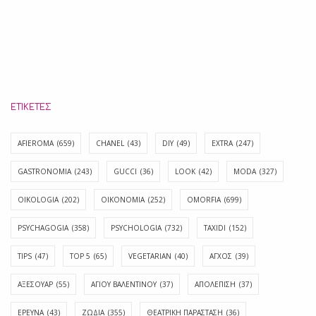
ΕΤΙΚΈΤΕΣ
AFIEROMA
(659)
CHANEL
(43)
DIY
(49)
EXTRA
(247)
GASTRONOMIA
(243)
GUCCI
(36)
LOOK
(42)
MODA
(327)
OIKOLOGIA
(202)
OIKONOMIA
(252)
OMORFIA
(699)
PSYCHAGOGIA
(358)
PSYCHOLOGIA
(732)
TAXIDI
(152)
TIPS
(47)
TOP 5
(65)
VEGETARIAN
(40)
ΑΓΧΟΣ
(39)
ΑΞΕΣΟΥΑΡ
(55)
ΑΓΊΟΥ ΒΑΛΕΝΤΊΝΟΥ
(37)
ΑΠΟΛΈΠΙΣΗ
(37)
ΕΡΕΥΝΑ
(43)
ΖΩΔΙΑ
(355)
ΘΕΑΤΡΙΚΗ ΠΑΡΑΣΤΑΣΗ
(36)