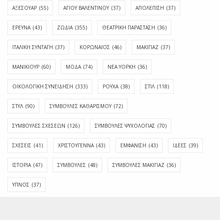
ΑΞΕΣΟΥΑΡ
(55)
ΑΓΊΟΥ ΒΑΛΕΝΤΊΝΟΥ
(37)
ΑΠΟΛΈΠΙΣΗ
(37)
ΕΡΕΥΝΑ
(43)
ΖΩΔΙΑ
(355)
ΘΕΑΤΡΙΚΗ ΠΑΡΑΣΤΑΣΗ
(36)
ΙΤΑΛΙΚΗ ΣΥΝΤΑΓΗ
(37)
ΚΟΡΩΝΑΪΟΣ
(46)
ΜΑΚΙΓΙΑΖ
(37)
ΜΑΝΙΚΙΟΥΡ
(60)
ΜΟΔΑ
(74)
ΝΕΑ ΥΟΡΚΗ
(36)
ΟΙΚΟΛΟΓΙΚΗ ΣΥΝΕΙΔΗΣΗ
(333)
ΡΟΥΧΑ
(38)
ΣΤΙΛ
(118)
ΣΤΥΛ
(90)
ΣΥΜΒΟΥΛΕΣ ΚΑΘΑΡΙΣΜΟΥ
(72)
ΣΥΜΒΟΥΛΕΣ ΣΧΕΣΕΩΝ
(126)
ΣΥΜΒΟΥΛΕΣ ΨΥΧΟΛΟΓΙΑΣ
(70)
ΣΧΕΣΕΙΣ
(41)
ΧΡΙΣΤΟΥΓΕΝΝΑ
(43)
ΕΜΦΆΝΙΣΗ
(43)
ΙΔΈΕΣ
(39)
ΙΣΤΟΡΊΑ
(47)
ΣΥΜΒΟΥΛΈΣ
(48)
ΣΥΜΒΟΥΛΈΣ ΜΑΚΙΓΙΆΖ
(36)
ΎΠΝΟΣ
(37)