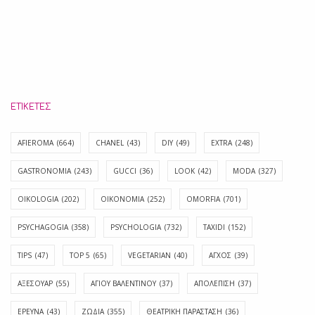
ΕΤΙΚΈΤΕΣ
AFIEROMA
(664)
CHANEL
(43)
DIY
(49)
EXTRA
(248)
GASTRONOMIA
(243)
GUCCI
(36)
LOOK
(42)
MODA
(327)
OIKOLOGIA
(202)
OIKONOMIA
(252)
OMORFIA
(701)
PSYCHAGOGIA
(358)
PSYCHOLOGIA
(732)
TAXIDI
(152)
TIPS
(47)
TOP 5
(65)
VEGETARIAN
(40)
ΑΓΧΟΣ
(39)
ΑΞΕΣΟΥΑΡ
(55)
ΑΓΊΟΥ ΒΑΛΕΝΤΊΝΟΥ
(37)
ΑΠΟΛΈΠΙΣΗ
(37)
ΕΡΕΥΝΑ
(43)
ΖΩΔΙΑ
(355)
ΘΕΑΤΡΙΚΗ ΠΑΡΑΣΤΑΣΗ
(36)