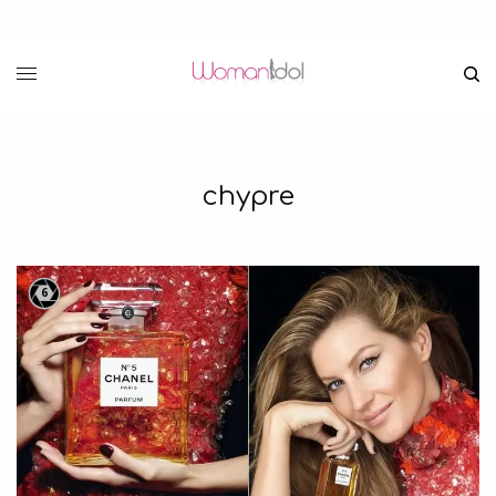
chypre
6