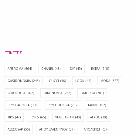
ΕΤΙΚΈΤΕΣ
AFIEROMA
(664)
CHANEL
(43)
DIY
(49)
EXTRA
(248)
GASTRONOMIA
(243)
GUCCI
(36)
LOOK
(42)
MODA
(327)
OIKOLOGIA
(202)
OIKONOMIA
(252)
OMORFIA
(701)
PSYCHAGOGIA
(358)
PSYCHOLOGIA
(732)
TAXIDI
(152)
TIPS
(47)
TOP 5
(65)
VEGETARIAN
(40)
ΑΓΧΟΣ
(39)
ΑΞΕΣΟΥΑΡ
(55)
ΑΓΊΟΥ ΒΑΛΕΝΤΊΝΟΥ
(37)
ΑΠΟΛΈΠΙΣΗ
(37)