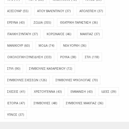
ΑΞΕΣΟΥΑΡ
(55)
ΑΓΊΟΥ ΒΑΛΕΝΤΊΝΟΥ
(37)
ΑΠΟΛΈΠΙΣΗ
(37)
ΕΡΕΥΝΑ
(43)
ΖΩΔΙΑ
(355)
ΘΕΑΤΡΙΚΗ ΠΑΡΑΣΤΑΣΗ
(36)
ΙΤΑΛΙΚΗ ΣΥΝΤΑΓΗ
(37)
ΚΟΡΩΝΑΪΟΣ
(46)
ΜΑΚΙΓΙΑΖ
(37)
ΜΑΝΙΚΙΟΥΡ
(60)
ΜΟΔΑ
(74)
ΝΕΑ ΥΟΡΚΗ
(36)
ΟΙΚΟΛΟΓΙΚΗ ΣΥΝΕΙΔΗΣΗ
(333)
ΡΟΥΧΑ
(38)
ΣΤΙΛ
(118)
ΣΤΥΛ
(90)
ΣΥΜΒΟΥΛΕΣ ΚΑΘΑΡΙΣΜΟΥ
(72)
ΣΥΜΒΟΥΛΕΣ ΣΧΕΣΕΩΝ
(126)
ΣΥΜΒΟΥΛΕΣ ΨΥΧΟΛΟΓΙΑΣ
(70)
ΣΧΕΣΕΙΣ
(41)
ΧΡΙΣΤΟΥΓΕΝΝΑ
(43)
ΕΜΦΆΝΙΣΗ
(43)
ΙΔΈΕΣ
(39)
ΙΣΤΟΡΊΑ
(47)
ΣΥΜΒΟΥΛΈΣ
(48)
ΣΥΜΒΟΥΛΈΣ ΜΑΚΙΓΙΆΖ
(36)
ΎΠΝΟΣ
(37)