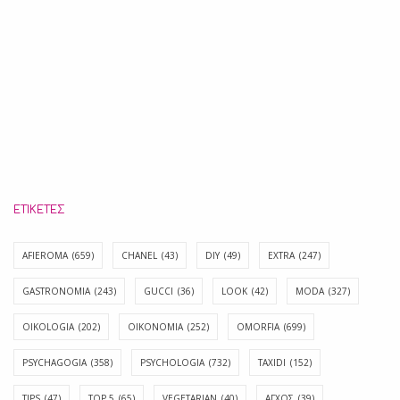
ΕΤΙΚΈΤΕΣ
AFIEROMA
(659)
CHANEL
(43)
DIY
(49)
EXTRA
(247)
GASTRONOMIA
(243)
GUCCI
(36)
LOOK
(42)
MODA
(327)
OIKOLOGIA
(202)
OIKONOMIA
(252)
OMORFIA
(699)
PSYCHAGOGIA
(358)
PSYCHOLOGIA
(732)
TAXIDI
(152)
TIPS
(47)
TOP 5
(65)
VEGETARIAN
(40)
ΑΓΧΟΣ
(39)