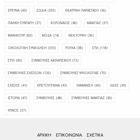
ΕΡΕΥΝΑ
(43)
ΖΩΔΙΑ
(355)
ΘΕΑΤΡΙΚΗ ΠΑΡΑΣΤΑΣΗ
(36)
ΙΤΑΛΙΚΗ ΣΥΝΤΑΓΗ
(37)
ΚΟΡΩΝΑΪΟΣ
(46)
ΜΑΚΙΓΙΑΖ
(37)
ΜΑΝΙΚΙΟΥΡ
(60)
ΜΟΔΑ
(74)
ΝΕΑ ΥΟΡΚΗ
(36)
ΟΙΚΟΛΟΓΙΚΗ ΣΥΝΕΙΔΗΣΗ
(333)
ΡΟΥΧΑ
(38)
ΣΤΙΛ
(118)
ΣΤΥΛ
(90)
ΣΥΜΒΟΥΛΕΣ ΚΑΘΑΡΙΣΜΟΥ
(72)
ΣΥΜΒΟΥΛΕΣ ΣΧΕΣΕΩΝ
(126)
ΣΥΜΒΟΥΛΕΣ ΨΥΧΟΛΟΓΙΑΣ
(70)
ΣΧΕΣΕΙΣ
(41)
ΧΡΙΣΤΟΥΓΕΝΝΑ
(43)
ΕΜΦΆΝΙΣΗ
(43)
ΙΔΈΕΣ
(39)
ΙΣΤΟΡΊΑ
(47)
ΣΥΜΒΟΥΛΈΣ
(48)
ΣΥΜΒΟΥΛΈΣ ΜΑΚΙΓΙΆΖ
(36)
ΎΠΝΟΣ
(37)
ΑΡΧΙΚΗ
ΕΠΙΚΟΙΝΩΝΊΑ
ΣΧΕΤΙΚΆ