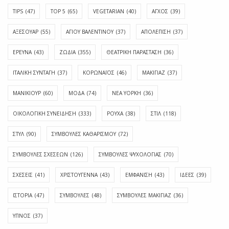
TIPS
(47)
TOP 5
(65)
VEGETARIAN
(40)
ΑΓΧΟΣ
(39)
ΑΞΕΣΟΥΑΡ
(55)
ΑΓΊΟΥ ΒΑΛΕΝΤΊΝΟΥ
(37)
ΑΠΟΛΈΠΙΣΗ
(37)
ΕΡΕΥΝΑ
(43)
ΖΩΔΙΑ
(355)
ΘΕΑΤΡΙΚΗ ΠΑΡΑΣΤΑΣΗ
(36)
ΙΤΑΛΙΚΗ ΣΥΝΤΑΓΗ
(37)
ΚΟΡΩΝΑΪΟΣ
(46)
ΜΑΚΙΓΙΑΖ
(37)
ΜΑΝΙΚΙΟΥΡ
(60)
ΜΟΔΑ
(74)
ΝΕΑ ΥΟΡΚΗ
(36)
ΟΙΚΟΛΟΓΙΚΗ ΣΥΝΕΙΔΗΣΗ
(333)
ΡΟΥΧΑ
(38)
ΣΤΙΛ
(118)
ΣΤΥΛ
(90)
ΣΥΜΒΟΥΛΕΣ ΚΑΘΑΡΙΣΜΟΥ
(72)
ΣΥΜΒΟΥΛΕΣ ΣΧΕΣΕΩΝ
(126)
ΣΥΜΒΟΥΛΕΣ ΨΥΧΟΛΟΓΙΑΣ
(70)
ΣΧΕΣΕΙΣ
(41)
ΧΡΙΣΤΟΥΓΕΝΝΑ
(43)
ΕΜΦΆΝΙΣΗ
(43)
ΙΔΈΕΣ
(39)
ΙΣΤΟΡΊΑ
(47)
ΣΥΜΒΟΥΛΈΣ
(48)
ΣΥΜΒΟΥΛΈΣ ΜΑΚΙΓΙΆΖ
(36)
ΎΠΝΟΣ
(37)