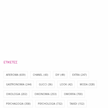
ΕΤΙΚΈΤΕΣ
AFIEROMA
(659)
CHANEL
(43)
DIY
(49)
EXTRA
(247)
GASTRONOMIA
(244)
GUCCI
(36)
LOOK
(42)
MODA
(328)
OIKOLOGIA
(202)
OIKONOMIA
(253)
OMORFIA
(700)
PSYCHAGOGIA
(358)
PSYCHOLOGIA
(732)
TAXIDI
(152)