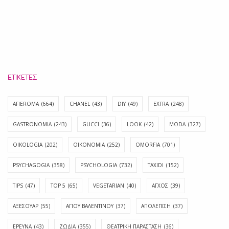
ΕΤΙΚΈΤΕΣ
AFIEROMA
(664)
CHANEL
(43)
DIY
(49)
EXTRA
(248)
GASTRONOMIA
(243)
GUCCI
(36)
LOOK
(42)
MODA
(327)
OIKOLOGIA
(202)
OIKONOMIA
(252)
OMORFIA
(701)
PSYCHAGOGIA
(358)
PSYCHOLOGIA
(732)
TAXIDI
(152)
TIPS
(47)
TOP 5
(65)
VEGETARIAN
(40)
ΑΓΧΟΣ
(39)
ΑΞΕΣΟΥΑΡ
(55)
ΑΓΊΟΥ ΒΑΛΕΝΤΊΝΟΥ
(37)
ΑΠΟΛΈΠΙΣΗ
(37)
ΕΡΕΥΝΑ
(43)
ΖΩΔΙΑ
(355)
ΘΕΑΤΡΙΚΗ ΠΑΡΑΣΤΑΣΗ
(36)