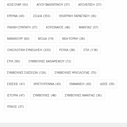
ΑΞΕΣΟΥΑΡ
(55)
ΑΓΊΟΥ ΒΑΛΕΝΤΊΝΟΥ
(37)
ΑΠΟΛΈΠΙΣΗ
(37)
ΕΡΕΥΝΑ
(43)
ΖΩΔΙΑ
(355)
ΘΕΑΤΡΙΚΗ ΠΑΡΑΣΤΑΣΗ
(36)
ΙΤΑΛΙΚΗ ΣΥΝΤΑΓΗ
(37)
ΚΟΡΩΝΑΪΟΣ
(46)
ΜΑΚΙΓΙΑΖ
(37)
ΜΑΝΙΚΙΟΥΡ
(60)
ΜΟΔΑ
(74)
ΝΕΑ ΥΟΡΚΗ
(36)
ΟΙΚΟΛΟΓΙΚΗ ΣΥΝΕΙΔΗΣΗ
(333)
ΡΟΥΧΑ
(38)
ΣΤΙΛ
(118)
ΣΤΥΛ
(90)
ΣΥΜΒΟΥΛΕΣ ΚΑΘΑΡΙΣΜΟΥ
(72)
ΣΥΜΒΟΥΛΕΣ ΣΧΕΣΕΩΝ
(126)
ΣΥΜΒΟΥΛΕΣ ΨΥΧΟΛΟΓΙΑΣ
(70)
ΣΧΕΣΕΙΣ
(41)
ΧΡΙΣΤΟΥΓΕΝΝΑ
(43)
ΕΜΦΆΝΙΣΗ
(43)
ΙΔΈΕΣ
(39)
ΙΣΤΟΡΊΑ
(47)
ΣΥΜΒΟΥΛΈΣ
(48)
ΣΥΜΒΟΥΛΈΣ ΜΑΚΙΓΙΆΖ
(36)
ΎΠΝΟΣ
(37)