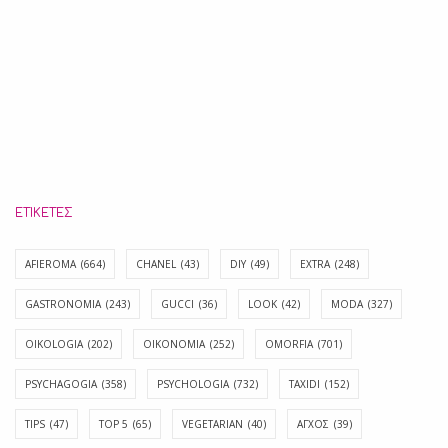
ΕΤΙΚΈΤΕΣ
AFIEROMA
(664)
CHANEL
(43)
DIY
(49)
EXTRA
(248)
GASTRONOMIA
(243)
GUCCI
(36)
LOOK
(42)
MODA
(327)
OIKOLOGIA
(202)
OIKONOMIA
(252)
OMORFIA
(701)
PSYCHAGOGIA
(358)
PSYCHOLOGIA
(732)
TAXIDI
(152)
TIPS
(47)
TOP 5
(65)
VEGETARIAN
(40)
ΑΓΧΟΣ
(39)