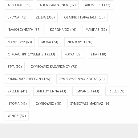
ΑΞΕΣΟΥΑΡ
(55)
ΑΓΊΟΥ ΒΑΛΕΝΤΊΝΟΥ
(37)
ΑΠΟΛΈΠΙΣΗ
(37)
ΕΡΕΥΝΑ
(43)
ΖΩΔΙΑ
(355)
ΘΕΑΤΡΙΚΗ ΠΑΡΑΣΤΑΣΗ
(36)
ΙΤΑΛΙΚΗ ΣΥΝΤΑΓΗ
(37)
ΚΟΡΩΝΑΪΟΣ
(46)
ΜΑΚΙΓΙΑΖ
(37)
ΜΑΝΙΚΙΟΥΡ
(60)
ΜΟΔΑ
(74)
ΝΕΑ ΥΟΡΚΗ
(36)
ΟΙΚΟΛΟΓΙΚΗ ΣΥΝΕΙΔΗΣΗ
(333)
ΡΟΥΧΑ
(38)
ΣΤΙΛ
(118)
ΣΤΥΛ
(90)
ΣΥΜΒΟΥΛΕΣ ΚΑΘΑΡΙΣΜΟΥ
(72)
ΣΥΜΒΟΥΛΕΣ ΣΧΕΣΕΩΝ
(126)
ΣΥΜΒΟΥΛΕΣ ΨΥΧΟΛΟΓΙΑΣ
(70)
ΣΧΕΣΕΙΣ
(41)
ΧΡΙΣΤΟΥΓΕΝΝΑ
(43)
ΕΜΦΆΝΙΣΗ
(43)
ΙΔΈΕΣ
(39)
ΙΣΤΟΡΊΑ
(47)
ΣΥΜΒΟΥΛΈΣ
(48)
ΣΥΜΒΟΥΛΈΣ ΜΑΚΙΓΙΆΖ
(36)
ΎΠΝΟΣ
(37)