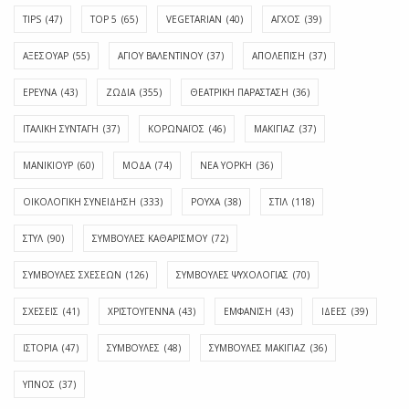
TIPS
(47)
TOP 5
(65)
VEGETARIAN
(40)
ΑΓΧΟΣ
(39)
ΑΞΕΣΟΥΑΡ
(55)
ΑΓΊΟΥ ΒΑΛΕΝΤΊΝΟΥ
(37)
ΑΠΟΛΈΠΙΣΗ
(37)
ΕΡΕΥΝΑ
(43)
ΖΩΔΙΑ
(355)
ΘΕΑΤΡΙΚΗ ΠΑΡΑΣΤΑΣΗ
(36)
ΙΤΑΛΙΚΗ ΣΥΝΤΑΓΗ
(37)
ΚΟΡΩΝΑΪΟΣ
(46)
ΜΑΚΙΓΙΑΖ
(37)
ΜΑΝΙΚΙΟΥΡ
(60)
ΜΟΔΑ
(74)
ΝΕΑ ΥΟΡΚΗ
(36)
ΟΙΚΟΛΟΓΙΚΗ ΣΥΝΕΙΔΗΣΗ
(333)
ΡΟΥΧΑ
(38)
ΣΤΙΛ
(118)
ΣΤΥΛ
(90)
ΣΥΜΒΟΥΛΕΣ ΚΑΘΑΡΙΣΜΟΥ
(72)
ΣΥΜΒΟΥΛΕΣ ΣΧΕΣΕΩΝ
(126)
ΣΥΜΒΟΥΛΕΣ ΨΥΧΟΛΟΓΙΑΣ
(70)
ΣΧΕΣΕΙΣ
(41)
ΧΡΙΣΤΟΥΓΕΝΝΑ
(43)
ΕΜΦΆΝΙΣΗ
(43)
ΙΔΈΕΣ
(39)
ΙΣΤΟΡΊΑ
(47)
ΣΥΜΒΟΥΛΈΣ
(48)
ΣΥΜΒΟΥΛΈΣ ΜΑΚΙΓΙΆΖ
(36)
ΎΠΝΟΣ
(37)