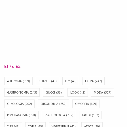
ΕΤΙΚΈΤΕΣ
AFIEROMA
(659)
CHANEL
(43)
DIY
(49)
EXTRA
(247)
GASTRONOMIA
(243)
GUCCI
(36)
LOOK
(42)
MODA
(327)
OIKOLOGIA
(202)
OIKONOMIA
(252)
OMORFIA
(699)
PSYCHAGOGIA
(358)
PSYCHOLOGIA
(732)
TAXIDI
(152)
TIPS
(47)
TOP 5
(65)
VEGETARIAN
(40)
ΑΓΧΟΣ
(39)