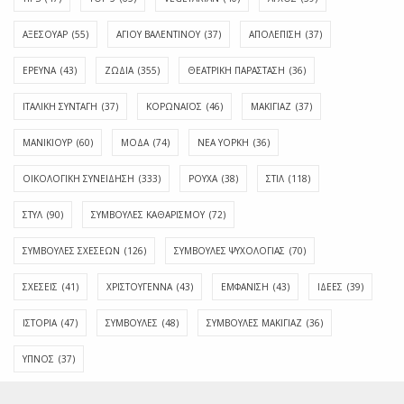
ΑΞΕΣΟΥΑΡ
(55)
ΑΓΊΟΥ ΒΑΛΕΝΤΊΝΟΥ
(37)
ΑΠΟΛΈΠΙΣΗ
(37)
ΕΡΕΥΝΑ
(43)
ΖΩΔΙΑ
(355)
ΘΕΑΤΡΙΚΗ ΠΑΡΑΣΤΑΣΗ
(36)
ΙΤΑΛΙΚΗ ΣΥΝΤΑΓΗ
(37)
ΚΟΡΩΝΑΪΟΣ
(46)
ΜΑΚΙΓΙΑΖ
(37)
ΜΑΝΙΚΙΟΥΡ
(60)
ΜΟΔΑ
(74)
ΝΕΑ ΥΟΡΚΗ
(36)
ΟΙΚΟΛΟΓΙΚΗ ΣΥΝΕΙΔΗΣΗ
(333)
ΡΟΥΧΑ
(38)
ΣΤΙΛ
(118)
ΣΤΥΛ
(90)
ΣΥΜΒΟΥΛΕΣ ΚΑΘΑΡΙΣΜΟΥ
(72)
ΣΥΜΒΟΥΛΕΣ ΣΧΕΣΕΩΝ
(126)
ΣΥΜΒΟΥΛΕΣ ΨΥΧΟΛΟΓΙΑΣ
(70)
ΣΧΕΣΕΙΣ
(41)
ΧΡΙΣΤΟΥΓΕΝΝΑ
(43)
ΕΜΦΆΝΙΣΗ
(43)
ΙΔΈΕΣ
(39)
ΙΣΤΟΡΊΑ
(47)
ΣΥΜΒΟΥΛΈΣ
(48)
ΣΥΜΒΟΥΛΈΣ ΜΑΚΙΓΙΆΖ
(36)
ΎΠΝΟΣ
(37)