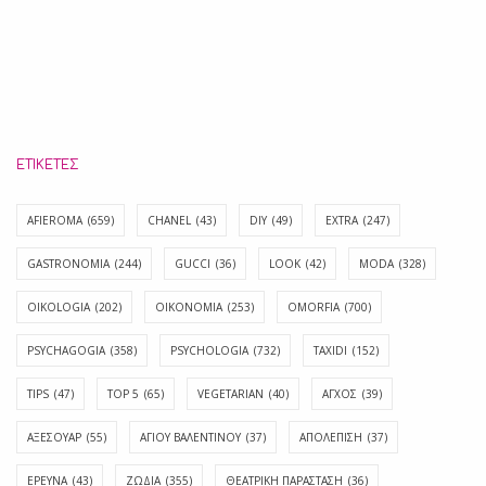
ΕΤΙΚΈΤΕΣ
AFIEROMA
(659)
CHANEL
(43)
DIY
(49)
EXTRA
(247)
GASTRONOMIA
(244)
GUCCI
(36)
LOOK
(42)
MODA
(328)
OIKOLOGIA
(202)
OIKONOMIA
(253)
OMORFIA
(700)
PSYCHAGOGIA
(358)
PSYCHOLOGIA
(732)
TAXIDI
(152)
TIPS
(47)
TOP 5
(65)
VEGETARIAN
(40)
ΑΓΧΟΣ
(39)
ΑΞΕΣΟΥΑΡ
(55)
ΑΓΊΟΥ ΒΑΛΕΝΤΊΝΟΥ
(37)
ΑΠΟΛΈΠΙΣΗ
(37)
ΕΡΕΥΝΑ
(43)
ΖΩΔΙΑ
(355)
ΘΕΑΤΡΙΚΗ ΠΑΡΑΣΤΑΣΗ
(36)