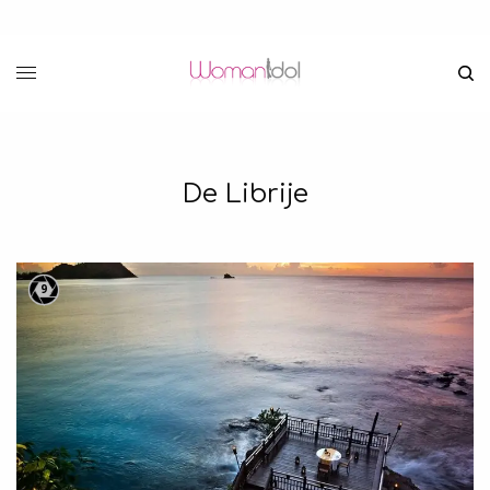
De Librije
9