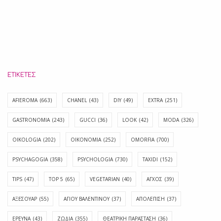
ΕΤΙΚΈΤΕΣ
AFIEROMA
(663)
CHANEL
(43)
DIY
(49)
EXTRA
(251)
GASTRONOMIA
(243)
GUCCI
(36)
LOOK
(42)
MODA
(326)
OIKOLOGIA
(202)
OIKONOMIA
(252)
OMORFIA
(700)
PSYCHAGOGIA
(358)
PSYCHOLOGIA
(730)
TAXIDI
(152)
TIPS
(47)
TOP 5
(65)
VEGETARIAN
(40)
ΑΓΧΟΣ
(39)
ΑΞΕΣΟΥΑΡ
(55)
ΑΓΊΟΥ ΒΑΛΕΝΤΊΝΟΥ
(37)
ΑΠΟΛΈΠΙΣΗ
(37)
ΕΡΕΥΝΑ
(43)
ΖΩΔΙΑ
(355)
ΘΕΑΤΡΙΚΗ ΠΑΡΑΣΤΑΣΗ
(36)