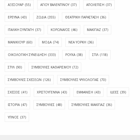
ΑΞΕΣΟΥΑΡ
(55)
ΑΓΊΟΥ ΒΑΛΕΝΤΊΝΟΥ
(37)
ΑΠΟΛΈΠΙΣΗ
(37)
ΕΡΕΥΝΑ
(43)
ΖΩΔΙΑ
(355)
ΘΕΑΤΡΙΚΗ ΠΑΡΑΣΤΑΣΗ
(36)
ΙΤΑΛΙΚΗ ΣΥΝΤΑΓΗ
(37)
ΚΟΡΩΝΑΪΟΣ
(46)
ΜΑΚΙΓΙΑΖ
(37)
ΜΑΝΙΚΙΟΥΡ
(60)
ΜΟΔΑ
(74)
ΝΕΑ ΥΟΡΚΗ
(36)
ΟΙΚΟΛΟΓΙΚΗ ΣΥΝΕΙΔΗΣΗ
(333)
ΡΟΥΧΑ
(38)
ΣΤΙΛ
(118)
ΣΤΥΛ
(90)
ΣΥΜΒΟΥΛΕΣ ΚΑΘΑΡΙΣΜΟΥ
(72)
ΣΥΜΒΟΥΛΕΣ ΣΧΕΣΕΩΝ
(126)
ΣΥΜΒΟΥΛΕΣ ΨΥΧΟΛΟΓΙΑΣ
(70)
ΣΧΕΣΕΙΣ
(41)
ΧΡΙΣΤΟΥΓΕΝΝΑ
(43)
ΕΜΦΆΝΙΣΗ
(43)
ΙΔΈΕΣ
(39)
ΙΣΤΟΡΊΑ
(47)
ΣΥΜΒΟΥΛΈΣ
(48)
ΣΥΜΒΟΥΛΈΣ ΜΑΚΙΓΙΆΖ
(36)
ΎΠΝΟΣ
(37)