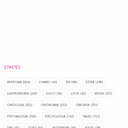
ΕΤΙΚΈΤΕΣ
AFIEROMA
(664)
CHANEL
(43)
DIY
(49)
EXTRA
(248)
GASTRONOMIA
(243)
GUCCI
(36)
LOOK
(42)
MODA
(327)
OIKOLOGIA
(202)
OIKONOMIA
(252)
OMORFIA
(701)
PSYCHAGOGIA
(358)
PSYCHOLOGIA
(732)
TAXIDI
(152)
TIPS
(47)
TOP 5
(65)
VEGETARIAN
(40)
ΑΓΧΟΣ
(39)