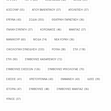
ΑΞΕΣΟΥΑΡ
(55)
ΑΓΊΟΥ ΒΑΛΕΝΤΊΝΟΥ
(37)
ΑΠΟΛΈΠΙΣΗ
(37)
ΕΡΕΥΝΑ
(43)
ΖΩΔΙΑ
(355)
ΘΕΑΤΡΙΚΗ ΠΑΡΑΣΤΑΣΗ
(36)
ΙΤΑΛΙΚΗ ΣΥΝΤΑΓΗ
(37)
ΚΟΡΩΝΑΪΟΣ
(46)
ΜΑΚΙΓΙΑΖ
(37)
ΜΑΝΙΚΙΟΥΡ
(60)
ΜΟΔΑ
(74)
ΝΕΑ ΥΟΡΚΗ
(36)
ΟΙΚΟΛΟΓΙΚΗ ΣΥΝΕΙΔΗΣΗ
(333)
ΡΟΥΧΑ
(38)
ΣΤΙΛ
(118)
ΣΤΥΛ
(90)
ΣΥΜΒΟΥΛΕΣ ΚΑΘΑΡΙΣΜΟΥ
(72)
ΣΥΜΒΟΥΛΕΣ ΣΧΕΣΕΩΝ
(126)
ΣΥΜΒΟΥΛΕΣ ΨΥΧΟΛΟΓΙΑΣ
(70)
ΣΧΕΣΕΙΣ
(41)
ΧΡΙΣΤΟΥΓΕΝΝΑ
(43)
ΕΜΦΆΝΙΣΗ
(43)
ΙΔΈΕΣ
(39)
ΙΣΤΟΡΊΑ
(47)
ΣΥΜΒΟΥΛΈΣ
(48)
ΣΥΜΒΟΥΛΈΣ ΜΑΚΙΓΙΆΖ
(36)
ΎΠΝΟΣ
(37)