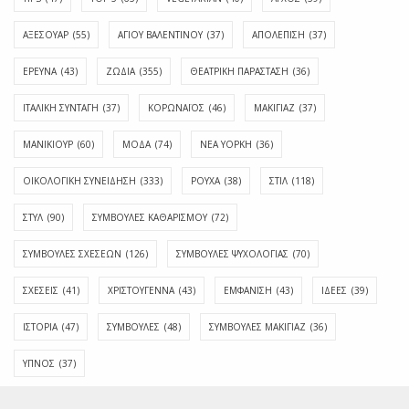
ΑΞΕΣΟΥΑΡ
(55)
ΑΓΊΟΥ ΒΑΛΕΝΤΊΝΟΥ
(37)
ΑΠΟΛΈΠΙΣΗ
(37)
ΕΡΕΥΝΑ
(43)
ΖΩΔΙΑ
(355)
ΘΕΑΤΡΙΚΗ ΠΑΡΑΣΤΑΣΗ
(36)
ΙΤΑΛΙΚΗ ΣΥΝΤΑΓΗ
(37)
ΚΟΡΩΝΑΪΟΣ
(46)
ΜΑΚΙΓΙΑΖ
(37)
ΜΑΝΙΚΙΟΥΡ
(60)
ΜΟΔΑ
(74)
ΝΕΑ ΥΟΡΚΗ
(36)
ΟΙΚΟΛΟΓΙΚΗ ΣΥΝΕΙΔΗΣΗ
(333)
ΡΟΥΧΑ
(38)
ΣΤΙΛ
(118)
ΣΤΥΛ
(90)
ΣΥΜΒΟΥΛΕΣ ΚΑΘΑΡΙΣΜΟΥ
(72)
ΣΥΜΒΟΥΛΕΣ ΣΧΕΣΕΩΝ
(126)
ΣΥΜΒΟΥΛΕΣ ΨΥΧΟΛΟΓΙΑΣ
(70)
ΣΧΕΣΕΙΣ
(41)
ΧΡΙΣΤΟΥΓΕΝΝΑ
(43)
ΕΜΦΆΝΙΣΗ
(43)
ΙΔΈΕΣ
(39)
ΙΣΤΟΡΊΑ
(47)
ΣΥΜΒΟΥΛΈΣ
(48)
ΣΥΜΒΟΥΛΈΣ ΜΑΚΙΓΙΆΖ
(36)
ΎΠΝΟΣ
(37)