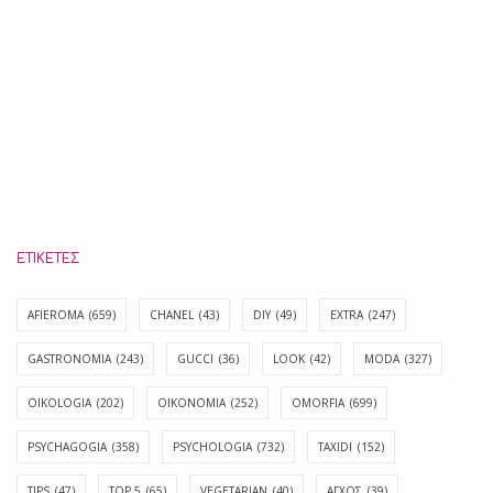
ΕΤΙΚΈΤΕΣ
AFIEROMA
(659)
CHANEL
(43)
DIY
(49)
EXTRA
(247)
GASTRONOMIA
(243)
GUCCI
(36)
LOOK
(42)
MODA
(327)
OIKOLOGIA
(202)
OIKONOMIA
(252)
OMORFIA
(699)
PSYCHAGOGIA
(358)
PSYCHOLOGIA
(732)
TAXIDI
(152)
TIPS
(47)
TOP 5
(65)
VEGETARIAN
(40)
ΑΓΧΟΣ
(39)