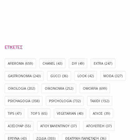
ΕΤΙΚΈΤΕΣ
AFIEROMA
(659)
CHANEL
(43)
DIY
(49)
EXTRA
(247)
GASTRONOMIA
(243)
GUCCI
(36)
LOOK
(42)
MODA
(327)
OIKOLOGIA
(202)
OIKONOMIA
(252)
OMORFIA
(699)
PSYCHAGOGIA
(358)
PSYCHOLOGIA
(732)
TAXIDI
(152)
TIPS
(47)
TOP 5
(65)
VEGETARIAN
(40)
ΑΓΧΟΣ
(39)
ΑΞΕΣΟΥΑΡ
(55)
ΑΓΊΟΥ ΒΑΛΕΝΤΊΝΟΥ
(37)
ΑΠΟΛΈΠΙΣΗ
(37)
ΕΡΕΥΝΑ
(43)
ΖΩΔΙΑ
(355)
ΘΕΑΤΡΙΚΗ ΠΑΡΑΣΤΑΣΗ
(36)