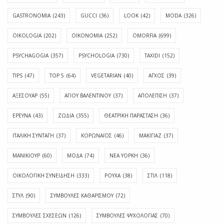
GASTRONOMIA
(243)
GUCCI
(36)
LOOK
(42)
MODA
(326)
OIKOLOGIA
(202)
OIKONOMIA
(252)
OMORFIA
(699)
PSYCHAGOGIA
(357)
PSYCHOLOGIA
(730)
TAXIDI
(152)
TIPS
(47)
TOP 5
(64)
VEGETARIAN
(40)
ΑΓΧΟΣ
(39)
ΑΞΕΣΟΥΑΡ
(55)
ΑΓΊΟΥ ΒΑΛΕΝΤΊΝΟΥ
(37)
ΑΠΟΛΈΠΙΣΗ
(37)
ΕΡΕΥΝΑ
(43)
ΖΩΔΙΑ
(355)
ΘΕΑΤΡΙΚΗ ΠΑΡΑΣΤΑΣΗ
(36)
ΙΤΑΛΙΚΗ ΣΥΝΤΑΓΗ
(37)
ΚΟΡΩΝΑΪΟΣ
(46)
ΜΑΚΙΓΙΑΖ
(37)
ΜΑΝΙΚΙΟΥΡ
(60)
ΜΟΔΑ
(74)
ΝΕΑ ΥΟΡΚΗ
(36)
ΟΙΚΟΛΟΓΙΚΗ ΣΥΝΕΙΔΗΣΗ
(333)
ΡΟΥΧΑ
(38)
ΣΤΙΛ
(118)
ΣΤΥΛ
(90)
ΣΥΜΒΟΥΛΕΣ ΚΑΘΑΡΙΣΜΟΥ
(72)
ΣΥΜΒΟΥΛΕΣ ΣΧΕΣΕΩΝ
(126)
ΣΥΜΒΟΥΛΕΣ ΨΥΧΟΛΟΓΙΑΣ
(70)