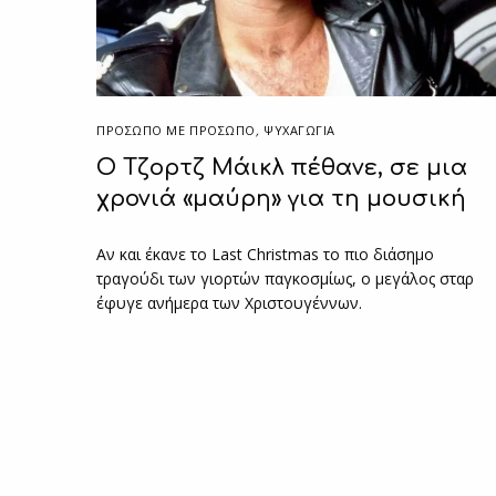
ΠΡΌΣΩΠΟ ΜΕ ΠΡΌΣΩΠΟ
,
ΨΥΧΑΓΩΓΙΑ
O Τζορτζ Μάικλ πέθανε, σε μια
χρονιά «μαύρη» για τη μουσική
Αν και έκανε το Last Christmas το πιο διάσημο
τραγούδι των γιορτών παγκοσμίως, ο μεγάλος σταρ
έφυγε ανήμερα των Χριστουγέννων.