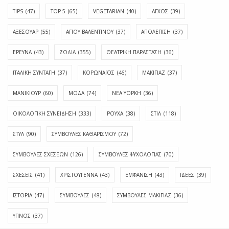
TIPS
(47)
TOP 5
(65)
VEGETARIAN
(40)
ΑΓΧΟΣ
(39)
ΑΞΕΣΟΥΑΡ
(55)
ΑΓΊΟΥ ΒΑΛΕΝΤΊΝΟΥ
(37)
ΑΠΟΛΈΠΙΣΗ
(37)
ΕΡΕΥΝΑ
(43)
ΖΩΔΙΑ
(355)
ΘΕΑΤΡΙΚΗ ΠΑΡΑΣΤΑΣΗ
(36)
ΙΤΑΛΙΚΗ ΣΥΝΤΑΓΗ
(37)
ΚΟΡΩΝΑΪΟΣ
(46)
ΜΑΚΙΓΙΑΖ
(37)
ΜΑΝΙΚΙΟΥΡ
(60)
ΜΟΔΑ
(74)
ΝΕΑ ΥΟΡΚΗ
(36)
ΟΙΚΟΛΟΓΙΚΗ ΣΥΝΕΙΔΗΣΗ
(333)
ΡΟΥΧΑ
(38)
ΣΤΙΛ
(118)
ΣΤΥΛ
(90)
ΣΥΜΒΟΥΛΕΣ ΚΑΘΑΡΙΣΜΟΥ
(72)
ΣΥΜΒΟΥΛΕΣ ΣΧΕΣΕΩΝ
(126)
ΣΥΜΒΟΥΛΕΣ ΨΥΧΟΛΟΓΙΑΣ
(70)
ΣΧΕΣΕΙΣ
(41)
ΧΡΙΣΤΟΥΓΕΝΝΑ
(43)
ΕΜΦΆΝΙΣΗ
(43)
ΙΔΈΕΣ
(39)
ΙΣΤΟΡΊΑ
(47)
ΣΥΜΒΟΥΛΈΣ
(48)
ΣΥΜΒΟΥΛΈΣ ΜΑΚΙΓΙΆΖ
(36)
ΎΠΝΟΣ
(37)