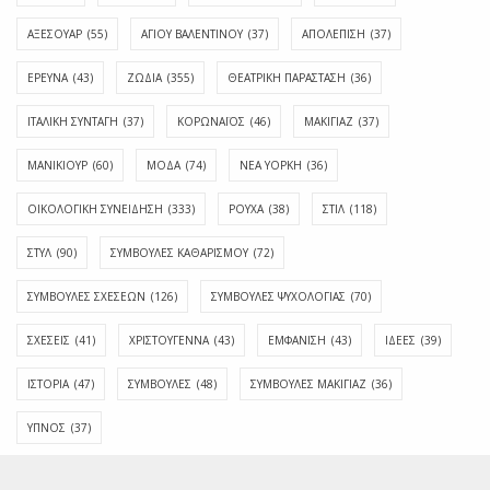
ΑΞΕΣΟΥΑΡ
(55)
ΑΓΊΟΥ ΒΑΛΕΝΤΊΝΟΥ
(37)
ΑΠΟΛΈΠΙΣΗ
(37)
ΕΡΕΥΝΑ
(43)
ΖΩΔΙΑ
(355)
ΘΕΑΤΡΙΚΗ ΠΑΡΑΣΤΑΣΗ
(36)
ΙΤΑΛΙΚΗ ΣΥΝΤΑΓΗ
(37)
ΚΟΡΩΝΑΪΟΣ
(46)
ΜΑΚΙΓΙΑΖ
(37)
ΜΑΝΙΚΙΟΥΡ
(60)
ΜΟΔΑ
(74)
ΝΕΑ ΥΟΡΚΗ
(36)
ΟΙΚΟΛΟΓΙΚΗ ΣΥΝΕΙΔΗΣΗ
(333)
ΡΟΥΧΑ
(38)
ΣΤΙΛ
(118)
ΣΤΥΛ
(90)
ΣΥΜΒΟΥΛΕΣ ΚΑΘΑΡΙΣΜΟΥ
(72)
ΣΥΜΒΟΥΛΕΣ ΣΧΕΣΕΩΝ
(126)
ΣΥΜΒΟΥΛΕΣ ΨΥΧΟΛΟΓΙΑΣ
(70)
ΣΧΕΣΕΙΣ
(41)
ΧΡΙΣΤΟΥΓΕΝΝΑ
(43)
ΕΜΦΆΝΙΣΗ
(43)
ΙΔΈΕΣ
(39)
ΙΣΤΟΡΊΑ
(47)
ΣΥΜΒΟΥΛΈΣ
(48)
ΣΥΜΒΟΥΛΈΣ ΜΑΚΙΓΙΆΖ
(36)
ΎΠΝΟΣ
(37)