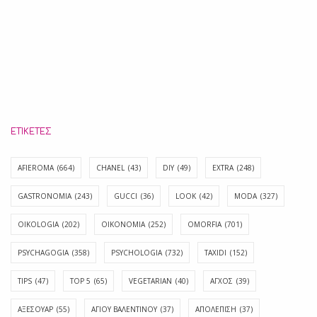
ΕΤΙΚΈΤΕΣ
AFIEROMA
(664)
CHANEL
(43)
DIY
(49)
EXTRA
(248)
GASTRONOMIA
(243)
GUCCI
(36)
LOOK
(42)
MODA
(327)
OIKOLOGIA
(202)
OIKONOMIA
(252)
OMORFIA
(701)
PSYCHAGOGIA
(358)
PSYCHOLOGIA
(732)
TAXIDI
(152)
TIPS
(47)
TOP 5
(65)
VEGETARIAN
(40)
ΑΓΧΟΣ
(39)
ΑΞΕΣΟΥΑΡ
(55)
ΑΓΊΟΥ ΒΑΛΕΝΤΊΝΟΥ
(37)
ΑΠΟΛΈΠΙΣΗ
(37)