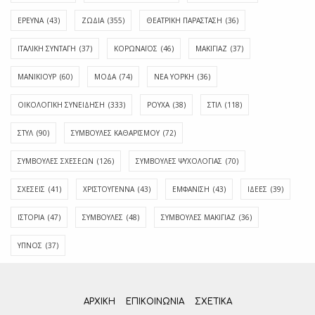
ΕΡΕΥΝΑ
(43)
ΖΩΔΙΑ
(355)
ΘΕΑΤΡΙΚΗ ΠΑΡΑΣΤΑΣΗ
(36)
ΙΤΑΛΙΚΗ ΣΥΝΤΑΓΗ
(37)
ΚΟΡΩΝΑΪΟΣ
(46)
ΜΑΚΙΓΙΑΖ
(37)
ΜΑΝΙΚΙΟΥΡ
(60)
ΜΟΔΑ
(74)
ΝΕΑ ΥΟΡΚΗ
(36)
ΟΙΚΟΛΟΓΙΚΗ ΣΥΝΕΙΔΗΣΗ
(333)
ΡΟΥΧΑ
(38)
ΣΤΙΛ
(118)
ΣΤΥΛ
(90)
ΣΥΜΒΟΥΛΕΣ ΚΑΘΑΡΙΣΜΟΥ
(72)
ΣΥΜΒΟΥΛΕΣ ΣΧΕΣΕΩΝ
(126)
ΣΥΜΒΟΥΛΕΣ ΨΥΧΟΛΟΓΙΑΣ
(70)
ΣΧΕΣΕΙΣ
(41)
ΧΡΙΣΤΟΥΓΕΝΝΑ
(43)
ΕΜΦΆΝΙΣΗ
(43)
ΙΔΈΕΣ
(39)
ΙΣΤΟΡΊΑ
(47)
ΣΥΜΒΟΥΛΈΣ
(48)
ΣΥΜΒΟΥΛΈΣ ΜΑΚΙΓΙΆΖ
(36)
ΎΠΝΟΣ
(37)
ΑΡΧΙΚΗ
ΕΠΙΚΟΙΝΩΝΊΑ
ΣΧΕΤΙΚΆ