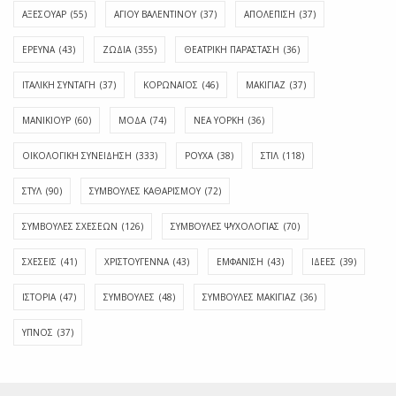
ΑΞΕΣΟΥΑΡ
(55)
ΑΓΊΟΥ ΒΑΛΕΝΤΊΝΟΥ
(37)
ΑΠΟΛΈΠΙΣΗ
(37)
ΕΡΕΥΝΑ
(43)
ΖΩΔΙΑ
(355)
ΘΕΑΤΡΙΚΗ ΠΑΡΑΣΤΑΣΗ
(36)
ΙΤΑΛΙΚΗ ΣΥΝΤΑΓΗ
(37)
ΚΟΡΩΝΑΪΟΣ
(46)
ΜΑΚΙΓΙΑΖ
(37)
ΜΑΝΙΚΙΟΥΡ
(60)
ΜΟΔΑ
(74)
ΝΕΑ ΥΟΡΚΗ
(36)
ΟΙΚΟΛΟΓΙΚΗ ΣΥΝΕΙΔΗΣΗ
(333)
ΡΟΥΧΑ
(38)
ΣΤΙΛ
(118)
ΣΤΥΛ
(90)
ΣΥΜΒΟΥΛΕΣ ΚΑΘΑΡΙΣΜΟΥ
(72)
ΣΥΜΒΟΥΛΕΣ ΣΧΕΣΕΩΝ
(126)
ΣΥΜΒΟΥΛΕΣ ΨΥΧΟΛΟΓΙΑΣ
(70)
ΣΧΕΣΕΙΣ
(41)
ΧΡΙΣΤΟΥΓΕΝΝΑ
(43)
ΕΜΦΆΝΙΣΗ
(43)
ΙΔΈΕΣ
(39)
ΙΣΤΟΡΊΑ
(47)
ΣΥΜΒΟΥΛΈΣ
(48)
ΣΥΜΒΟΥΛΈΣ ΜΑΚΙΓΙΆΖ
(36)
ΎΠΝΟΣ
(37)