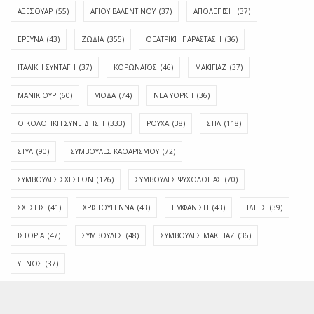
ΑΞΕΣΟΥΑΡ
(55)
ΑΓΊΟΥ ΒΑΛΕΝΤΊΝΟΥ
(37)
ΑΠΟΛΈΠΙΣΗ
(37)
ΕΡΕΥΝΑ
(43)
ΖΩΔΙΑ
(355)
ΘΕΑΤΡΙΚΗ ΠΑΡΑΣΤΑΣΗ
(36)
ΙΤΑΛΙΚΗ ΣΥΝΤΑΓΗ
(37)
ΚΟΡΩΝΑΪΟΣ
(46)
ΜΑΚΙΓΙΑΖ
(37)
ΜΑΝΙΚΙΟΥΡ
(60)
ΜΟΔΑ
(74)
ΝΕΑ ΥΟΡΚΗ
(36)
ΟΙΚΟΛΟΓΙΚΗ ΣΥΝΕΙΔΗΣΗ
(333)
ΡΟΥΧΑ
(38)
ΣΤΙΛ
(118)
ΣΤΥΛ
(90)
ΣΥΜΒΟΥΛΕΣ ΚΑΘΑΡΙΣΜΟΥ
(72)
ΣΥΜΒΟΥΛΕΣ ΣΧΕΣΕΩΝ
(126)
ΣΥΜΒΟΥΛΕΣ ΨΥΧΟΛΟΓΙΑΣ
(70)
ΣΧΕΣΕΙΣ
(41)
ΧΡΙΣΤΟΥΓΕΝΝΑ
(43)
ΕΜΦΆΝΙΣΗ
(43)
ΙΔΈΕΣ
(39)
ΙΣΤΟΡΊΑ
(47)
ΣΥΜΒΟΥΛΈΣ
(48)
ΣΥΜΒΟΥΛΈΣ ΜΑΚΙΓΙΆΖ
(36)
ΎΠΝΟΣ
(37)