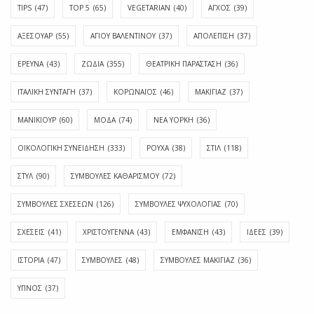
TIPS
(47)
TOP 5
(65)
VEGETARIAN
(40)
ΑΓΧΟΣ
(39)
ΑΞΕΣΟΥΑΡ
(55)
ΑΓΊΟΥ ΒΑΛΕΝΤΊΝΟΥ
(37)
ΑΠΟΛΈΠΙΣΗ
(37)
ΕΡΕΥΝΑ
(43)
ΖΩΔΙΑ
(355)
ΘΕΑΤΡΙΚΗ ΠΑΡΑΣΤΑΣΗ
(36)
ΙΤΑΛΙΚΗ ΣΥΝΤΑΓΗ
(37)
ΚΟΡΩΝΑΪΟΣ
(46)
ΜΑΚΙΓΙΑΖ
(37)
ΜΑΝΙΚΙΟΥΡ
(60)
ΜΟΔΑ
(74)
ΝΕΑ ΥΟΡΚΗ
(36)
ΟΙΚΟΛΟΓΙΚΗ ΣΥΝΕΙΔΗΣΗ
(333)
ΡΟΥΧΑ
(38)
ΣΤΙΛ
(118)
ΣΤΥΛ
(90)
ΣΥΜΒΟΥΛΕΣ ΚΑΘΑΡΙΣΜΟΥ
(72)
ΣΥΜΒΟΥΛΕΣ ΣΧΕΣΕΩΝ
(126)
ΣΥΜΒΟΥΛΕΣ ΨΥΧΟΛΟΓΙΑΣ
(70)
ΣΧΕΣΕΙΣ
(41)
ΧΡΙΣΤΟΥΓΕΝΝΑ
(43)
ΕΜΦΆΝΙΣΗ
(43)
ΙΔΈΕΣ
(39)
ΙΣΤΟΡΊΑ
(47)
ΣΥΜΒΟΥΛΈΣ
(48)
ΣΥΜΒΟΥΛΈΣ ΜΑΚΙΓΙΆΖ
(36)
ΎΠΝΟΣ
(37)