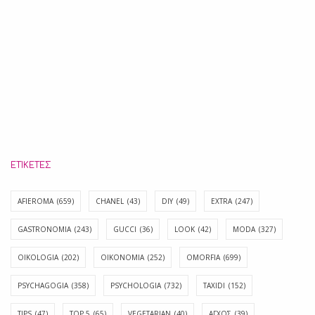
ΕΤΙΚΈΤΕΣ
AFIEROMA
(659)
CHANEL
(43)
DIY
(49)
EXTRA
(247)
GASTRONOMIA
(243)
GUCCI
(36)
LOOK
(42)
MODA
(327)
OIKOLOGIA
(202)
OIKONOMIA
(252)
OMORFIA
(699)
PSYCHAGOGIA
(358)
PSYCHOLOGIA
(732)
TAXIDI
(152)
TIPS
(47)
TOP 5
(65)
VEGETARIAN
(40)
ΑΓΧΟΣ
(39)