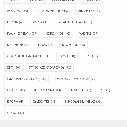
ΑΞΕΣΟΥΑΡ
(55)
ΑΓΊΟΥ ΒΑΛΕΝΤΊΝΟΥ
(37)
ΑΠΟΛΈΠΙΣΗ
(37)
ΕΡΕΥΝΑ
(43)
ΖΩΔΙΑ
(355)
ΘΕΑΤΡΙΚΗ ΠΑΡΑΣΤΑΣΗ
(36)
ΙΤΑΛΙΚΗ ΣΥΝΤΑΓΗ
(37)
ΚΟΡΩΝΑΪΟΣ
(46)
ΜΑΚΙΓΙΑΖ
(37)
ΜΑΝΙΚΙΟΥΡ
(60)
ΜΟΔΑ
(74)
ΝΕΑ ΥΟΡΚΗ
(36)
ΟΙΚΟΛΟΓΙΚΗ ΣΥΝΕΙΔΗΣΗ
(333)
ΡΟΥΧΑ
(38)
ΣΤΙΛ
(118)
ΣΤΥΛ
(90)
ΣΥΜΒΟΥΛΕΣ ΚΑΘΑΡΙΣΜΟΥ
(72)
ΣΥΜΒΟΥΛΕΣ ΣΧΕΣΕΩΝ
(126)
ΣΥΜΒΟΥΛΕΣ ΨΥΧΟΛΟΓΙΑΣ
(70)
ΣΧΕΣΕΙΣ
(41)
ΧΡΙΣΤΟΥΓΕΝΝΑ
(43)
ΕΜΦΆΝΙΣΗ
(43)
ΙΔΈΕΣ
(39)
ΙΣΤΟΡΊΑ
(47)
ΣΥΜΒΟΥΛΈΣ
(48)
ΣΥΜΒΟΥΛΈΣ ΜΑΚΙΓΙΆΖ
(36)
ΎΠΝΟΣ
(37)