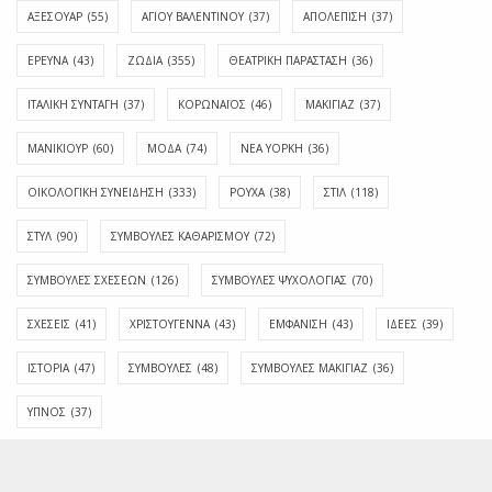
ΑΞΕΣΟΥΑΡ
(55)
ΑΓΊΟΥ ΒΑΛΕΝΤΊΝΟΥ
(37)
ΑΠΟΛΈΠΙΣΗ
(37)
ΕΡΕΥΝΑ
(43)
ΖΩΔΙΑ
(355)
ΘΕΑΤΡΙΚΗ ΠΑΡΑΣΤΑΣΗ
(36)
ΙΤΑΛΙΚΗ ΣΥΝΤΑΓΗ
(37)
ΚΟΡΩΝΑΪΟΣ
(46)
ΜΑΚΙΓΙΑΖ
(37)
ΜΑΝΙΚΙΟΥΡ
(60)
ΜΟΔΑ
(74)
ΝΕΑ ΥΟΡΚΗ
(36)
ΟΙΚΟΛΟΓΙΚΗ ΣΥΝΕΙΔΗΣΗ
(333)
ΡΟΥΧΑ
(38)
ΣΤΙΛ
(118)
ΣΤΥΛ
(90)
ΣΥΜΒΟΥΛΕΣ ΚΑΘΑΡΙΣΜΟΥ
(72)
ΣΥΜΒΟΥΛΕΣ ΣΧΕΣΕΩΝ
(126)
ΣΥΜΒΟΥΛΕΣ ΨΥΧΟΛΟΓΙΑΣ
(70)
ΣΧΕΣΕΙΣ
(41)
ΧΡΙΣΤΟΥΓΕΝΝΑ
(43)
ΕΜΦΆΝΙΣΗ
(43)
ΙΔΈΕΣ
(39)
ΙΣΤΟΡΊΑ
(47)
ΣΥΜΒΟΥΛΈΣ
(48)
ΣΥΜΒΟΥΛΈΣ ΜΑΚΙΓΙΆΖ
(36)
ΎΠΝΟΣ
(37)