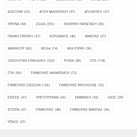
ΑΞΕΣΟΥΑΡ
(55)
ΑΓΊΟΥ ΒΑΛΕΝΤΊΝΟΥ
(37)
ΑΠΟΛΈΠΙΣΗ
(37)
ΕΡΕΥΝΑ
(43)
ΖΩΔΙΑ
(355)
ΘΕΑΤΡΙΚΗ ΠΑΡΑΣΤΑΣΗ
(36)
ΙΤΑΛΙΚΗ ΣΥΝΤΑΓΗ
(37)
ΚΟΡΩΝΑΪΟΣ
(46)
ΜΑΚΙΓΙΑΖ
(37)
ΜΑΝΙΚΙΟΥΡ
(60)
ΜΟΔΑ
(74)
ΝΕΑ ΥΟΡΚΗ
(36)
ΟΙΚΟΛΟΓΙΚΗ ΣΥΝΕΙΔΗΣΗ
(333)
ΡΟΥΧΑ
(38)
ΣΤΙΛ
(118)
ΣΤΥΛ
(90)
ΣΥΜΒΟΥΛΕΣ ΚΑΘΑΡΙΣΜΟΥ
(72)
ΣΥΜΒΟΥΛΕΣ ΣΧΕΣΕΩΝ
(126)
ΣΥΜΒΟΥΛΕΣ ΨΥΧΟΛΟΓΙΑΣ
(70)
ΣΧΕΣΕΙΣ
(41)
ΧΡΙΣΤΟΥΓΕΝΝΑ
(43)
ΕΜΦΆΝΙΣΗ
(43)
ΙΔΈΕΣ
(39)
ΙΣΤΟΡΊΑ
(47)
ΣΥΜΒΟΥΛΈΣ
(48)
ΣΥΜΒΟΥΛΈΣ ΜΑΚΙΓΙΆΖ
(36)
ΎΠΝΟΣ
(37)