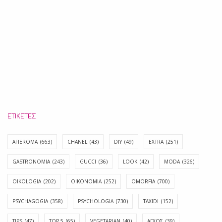
ΕΤΙΚΈΤΕΣ
AFIEROMA
(663)
CHANEL
(43)
DIY
(49)
EXTRA
(251)
GASTRONOMIA
(243)
GUCCI
(36)
LOOK
(42)
MODA
(326)
OIKOLOGIA
(202)
OIKONOMIA
(252)
OMORFIA
(700)
PSYCHAGOGIA
(358)
PSYCHOLOGIA
(730)
TAXIDI
(152)
TIPS
(47)
TOP 5
(65)
VEGETARIAN
(40)
ΑΓΧΟΣ
(39)