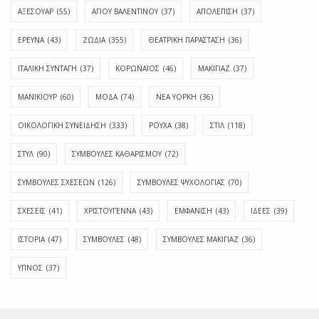
ΑΞΕΣΟΥΑΡ
(55)
ΑΓΊΟΥ ΒΑΛΕΝΤΊΝΟΥ
(37)
ΑΠΟΛΈΠΙΣΗ
(37)
ΕΡΕΥΝΑ
(43)
ΖΩΔΙΑ
(355)
ΘΕΑΤΡΙΚΗ ΠΑΡΑΣΤΑΣΗ
(36)
ΙΤΑΛΙΚΗ ΣΥΝΤΑΓΗ
(37)
ΚΟΡΩΝΑΪΟΣ
(46)
ΜΑΚΙΓΙΑΖ
(37)
ΜΑΝΙΚΙΟΥΡ
(60)
ΜΟΔΑ
(74)
ΝΕΑ ΥΟΡΚΗ
(36)
ΟΙΚΟΛΟΓΙΚΗ ΣΥΝΕΙΔΗΣΗ
(333)
ΡΟΥΧΑ
(38)
ΣΤΙΛ
(118)
ΣΤΥΛ
(90)
ΣΥΜΒΟΥΛΕΣ ΚΑΘΑΡΙΣΜΟΥ
(72)
ΣΥΜΒΟΥΛΕΣ ΣΧΕΣΕΩΝ
(126)
ΣΥΜΒΟΥΛΕΣ ΨΥΧΟΛΟΓΙΑΣ
(70)
ΣΧΕΣΕΙΣ
(41)
ΧΡΙΣΤΟΥΓΕΝΝΑ
(43)
ΕΜΦΆΝΙΣΗ
(43)
ΙΔΈΕΣ
(39)
ΙΣΤΟΡΊΑ
(47)
ΣΥΜΒΟΥΛΈΣ
(48)
ΣΥΜΒΟΥΛΈΣ ΜΑΚΙΓΙΆΖ
(36)
ΎΠΝΟΣ
(37)