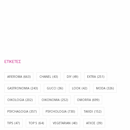
ΕΤΙΚΈΤΕΣ
AFIEROMA
(663)
CHANEL
(43)
DIY
(49)
EXTRA
(251)
GASTRONOMIA
(243)
GUCCI
(36)
LOOK
(42)
MODA
(326)
OIKOLOGIA
(202)
OIKONOMIA
(252)
OMORFIA
(699)
PSYCHAGOGIA
(357)
PSYCHOLOGIA
(730)
TAXIDI
(152)
TIPS
(47)
TOP 5
(64)
VEGETARIAN
(40)
ΑΓΧΟΣ
(39)