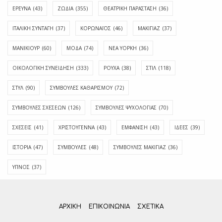
ΕΡΕΥΝΑ
(43)
ΖΩΔΙΑ
(355)
ΘΕΑΤΡΙΚΗ ΠΑΡΑΣΤΑΣΗ
(36)
ΙΤΑΛΙΚΗ ΣΥΝΤΑΓΗ
(37)
ΚΟΡΩΝΑΪΟΣ
(46)
ΜΑΚΙΓΙΑΖ
(37)
ΜΑΝΙΚΙΟΥΡ
(60)
ΜΟΔΑ
(74)
ΝΕΑ ΥΟΡΚΗ
(36)
ΟΙΚΟΛΟΓΙΚΗ ΣΥΝΕΙΔΗΣΗ
(333)
ΡΟΥΧΑ
(38)
ΣΤΙΛ
(118)
ΣΤΥΛ
(90)
ΣΥΜΒΟΥΛΕΣ ΚΑΘΑΡΙΣΜΟΥ
(72)
ΣΥΜΒΟΥΛΕΣ ΣΧΕΣΕΩΝ
(126)
ΣΥΜΒΟΥΛΕΣ ΨΥΧΟΛΟΓΙΑΣ
(70)
ΣΧΕΣΕΙΣ
(41)
ΧΡΙΣΤΟΥΓΕΝΝΑ
(43)
ΕΜΦΆΝΙΣΗ
(43)
ΙΔΈΕΣ
(39)
ΙΣΤΟΡΊΑ
(47)
ΣΥΜΒΟΥΛΈΣ
(48)
ΣΥΜΒΟΥΛΈΣ ΜΑΚΙΓΙΆΖ
(36)
ΎΠΝΟΣ
(37)
ΑΡΧΙΚΗ
ΕΠΙΚΟΙΝΩΝΊΑ
ΣΧΕΤΙΚΆ