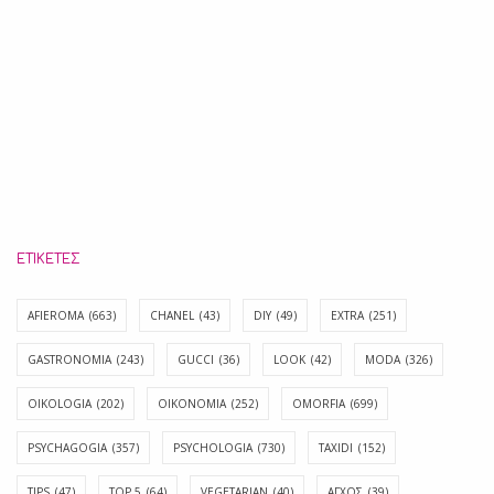
ΕΤΙΚΈΤΕΣ
AFIEROMA
(663)
CHANEL
(43)
DIY
(49)
EXTRA
(251)
GASTRONOMIA
(243)
GUCCI
(36)
LOOK
(42)
MODA
(326)
OIKOLOGIA
(202)
OIKONOMIA
(252)
OMORFIA
(699)
PSYCHAGOGIA
(357)
PSYCHOLOGIA
(730)
TAXIDI
(152)
TIPS
(47)
TOP 5
(64)
VEGETARIAN
(40)
ΑΓΧΟΣ
(39)