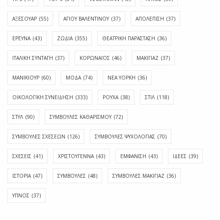
ΑΞΕΣΟΥΑΡ
(55)
ΑΓΊΟΥ ΒΑΛΕΝΤΊΝΟΥ
(37)
ΑΠΟΛΈΠΙΣΗ
(37)
ΕΡΕΥΝΑ
(43)
ΖΩΔΙΑ
(355)
ΘΕΑΤΡΙΚΗ ΠΑΡΑΣΤΑΣΗ
(36)
ΙΤΑΛΙΚΗ ΣΥΝΤΑΓΗ
(37)
ΚΟΡΩΝΑΪΟΣ
(46)
ΜΑΚΙΓΙΑΖ
(37)
ΜΑΝΙΚΙΟΥΡ
(60)
ΜΟΔΑ
(74)
ΝΕΑ ΥΟΡΚΗ
(36)
ΟΙΚΟΛΟΓΙΚΗ ΣΥΝΕΙΔΗΣΗ
(333)
ΡΟΥΧΑ
(38)
ΣΤΙΛ
(118)
ΣΤΥΛ
(90)
ΣΥΜΒΟΥΛΕΣ ΚΑΘΑΡΙΣΜΟΥ
(72)
ΣΥΜΒΟΥΛΕΣ ΣΧΕΣΕΩΝ
(126)
ΣΥΜΒΟΥΛΕΣ ΨΥΧΟΛΟΓΙΑΣ
(70)
ΣΧΕΣΕΙΣ
(41)
ΧΡΙΣΤΟΥΓΕΝΝΑ
(43)
ΕΜΦΆΝΙΣΗ
(43)
ΙΔΈΕΣ
(39)
ΙΣΤΟΡΊΑ
(47)
ΣΥΜΒΟΥΛΈΣ
(48)
ΣΥΜΒΟΥΛΈΣ ΜΑΚΙΓΙΆΖ
(36)
ΎΠΝΟΣ
(37)