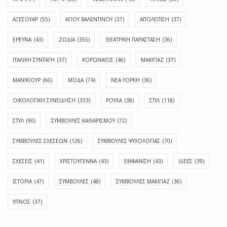
ΑΞΕΣΟΥΑΡ
(55)
ΑΓΊΟΥ ΒΑΛΕΝΤΊΝΟΥ
(37)
ΑΠΟΛΈΠΙΣΗ
(37)
ΕΡΕΥΝΑ
(43)
ΖΩΔΙΑ
(355)
ΘΕΑΤΡΙΚΗ ΠΑΡΑΣΤΑΣΗ
(36)
ΙΤΑΛΙΚΗ ΣΥΝΤΑΓΗ
(37)
ΚΟΡΩΝΑΪΟΣ
(46)
ΜΑΚΙΓΙΑΖ
(37)
ΜΑΝΙΚΙΟΥΡ
(60)
ΜΟΔΑ
(74)
ΝΕΑ ΥΟΡΚΗ
(36)
ΟΙΚΟΛΟΓΙΚΗ ΣΥΝΕΙΔΗΣΗ
(333)
ΡΟΥΧΑ
(38)
ΣΤΙΛ
(118)
ΣΤΥΛ
(90)
ΣΥΜΒΟΥΛΕΣ ΚΑΘΑΡΙΣΜΟΥ
(72)
ΣΥΜΒΟΥΛΕΣ ΣΧΕΣΕΩΝ
(126)
ΣΥΜΒΟΥΛΕΣ ΨΥΧΟΛΟΓΙΑΣ
(70)
ΣΧΕΣΕΙΣ
(41)
ΧΡΙΣΤΟΥΓΕΝΝΑ
(43)
ΕΜΦΆΝΙΣΗ
(43)
ΙΔΈΕΣ
(39)
ΙΣΤΟΡΊΑ
(47)
ΣΥΜΒΟΥΛΈΣ
(48)
ΣΥΜΒΟΥΛΈΣ ΜΑΚΙΓΙΆΖ
(36)
ΎΠΝΟΣ
(37)