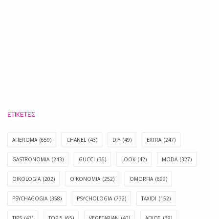
ΕΤΙΚΈΤΕΣ
AFIEROMA
(659)
CHANEL
(43)
DIY
(49)
EXTRA
(247)
GASTRONOMIA
(243)
GUCCI
(36)
LOOK
(42)
MODA
(327)
OIKOLOGIA
(202)
OIKONOMIA
(252)
OMORFIA
(699)
PSYCHAGOGIA
(358)
PSYCHOLOGIA
(732)
TAXIDI
(152)
TIPS
(47)
TOP 5
(65)
VEGETARIAN
(40)
ΑΓΧΟΣ
(39)