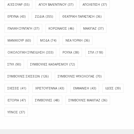
ΑΞΕΣΟΥΑΡ
(55)
ΑΓΊΟΥ ΒΑΛΕΝΤΊΝΟΥ
(37)
ΑΠΟΛΈΠΙΣΗ
(37)
ΕΡΕΥΝΑ
(43)
ΖΩΔΙΑ
(355)
ΘΕΑΤΡΙΚΗ ΠΑΡΑΣΤΑΣΗ
(36)
ΙΤΑΛΙΚΗ ΣΥΝΤΑΓΗ
(37)
ΚΟΡΩΝΑΪΟΣ
(46)
ΜΑΚΙΓΙΑΖ
(37)
ΜΑΝΙΚΙΟΥΡ
(60)
ΜΟΔΑ
(74)
ΝΕΑ ΥΟΡΚΗ
(36)
ΟΙΚΟΛΟΓΙΚΗ ΣΥΝΕΙΔΗΣΗ
(333)
ΡΟΥΧΑ
(38)
ΣΤΙΛ
(118)
ΣΤΥΛ
(90)
ΣΥΜΒΟΥΛΕΣ ΚΑΘΑΡΙΣΜΟΥ
(72)
ΣΥΜΒΟΥΛΕΣ ΣΧΕΣΕΩΝ
(126)
ΣΥΜΒΟΥΛΕΣ ΨΥΧΟΛΟΓΙΑΣ
(70)
ΣΧΕΣΕΙΣ
(41)
ΧΡΙΣΤΟΥΓΕΝΝΑ
(43)
ΕΜΦΆΝΙΣΗ
(43)
ΙΔΈΕΣ
(39)
ΙΣΤΟΡΊΑ
(47)
ΣΥΜΒΟΥΛΈΣ
(48)
ΣΥΜΒΟΥΛΈΣ ΜΑΚΙΓΙΆΖ
(36)
ΎΠΝΟΣ
(37)